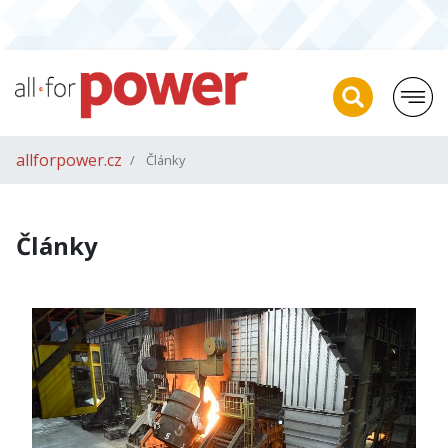
allforpower.cz
Články
Články