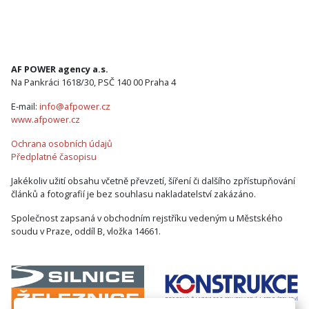
AF POWER agency a.s.
Na Pankráci 1618/30, PSČ 140 00 Praha 4
E-mail:
info@afpower.cz
www.afpower.cz
Ochrana osobních údajů
Předplatné časopisu
Jakékoliv užití obsahu včetně převzetí, šíření či dalšího zpřístupňování
článků a fotografií je bez souhlasu nakladatelství zakázáno.
Společnost zapsaná v obchodním rejstříku vedeným u Městského
soudu v Praze, oddíl B, vložka 14661.