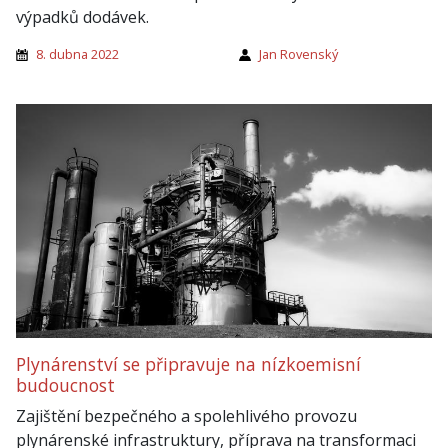
výpadků dodávek.
8. dubna 2022
Jan Rovenský
Plynárenství se připravuje na nízkoemisní
budoucnost
Zajištění bezpečného a spolehlivého provozu
plynárenské infrastruktury, příprava na transformaci