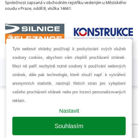
Společnost zapsaná v obchodním rejstříku vedeným u Městského
soudu v Praze, oddíl B, vložka 14661.
Tyto webové stránky používají k poskytování svých služeb
soubory cookies, abychom vám zlepšili procházení stránek.
ISSN 1802-8535 © 2009 - 2026 AF POWER agency a.s. |
Nastavení
Mezi ně patří nezbytně nutné soubory k používání webových
cookies
stránek, dále pak technologie, které slouží např. k vytváření
Developed by:
Railsformers s.r.o.
anonymních statistik, nástrojů třetích stran pro vylepšení
vašeho procházení stránek nebo pro inzerci personalizovaných
reklam.
Nastavit
Souhlasím