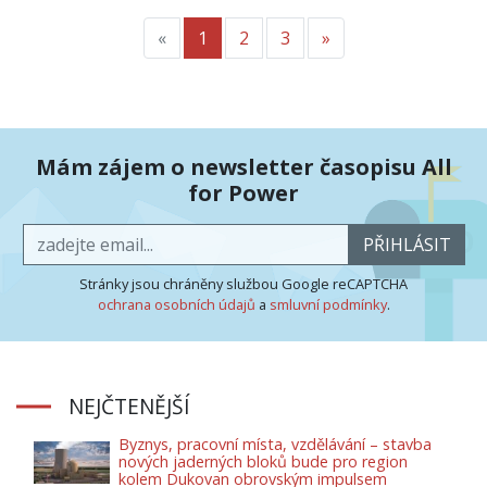
«
Předchozí
1
2
3
»
Další
Mám zájem o newsletter časopisu All
for Power
PŘIHLÁSIT
Stránky jsou chráněny službou Google reCAPTCHA
ochrana osobních údajů
a
smluvní podmínky
.
NEJČTENĚJŠÍ
Byznys, pracovní místa, vzdělávání – stavba
nových jaderných bloků bude pro region
kolem Dukovan obrovským impulsem