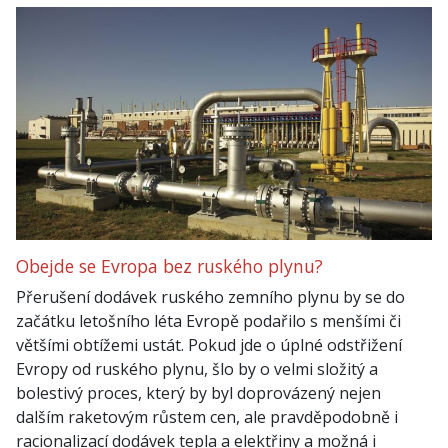
Obejde se Evropa bez ruského plynu?
Přerušení dodávek ruského zemního plynu by se do
začátku letošního léta Evropě podařilo s menšími či
většími obtížemi ustát. Pokud jde o úplné odstřižení
Evropy od ruského plynu, šlo by o velmi složitý a
bolestivý proces, který by byl doprovázený nejen
dalším raketovým růstem cen, ale pravděpodobně i
racionalizací dodávek tepla a elektřiny a možná i