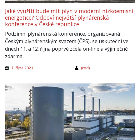
Jaké využití bude mít plyn v moderní nízkoemisní
energetice? Odpoví největší plynárenská
konference v České republice
Podzimní plynárenská konference, organizovaná
Českým plynárenským svazem (ČPS), se uskuteční ve
dnech 11. a 12. října poprvé zcela on-line a výjimečně
zdarma.
1. října 2021
(red)