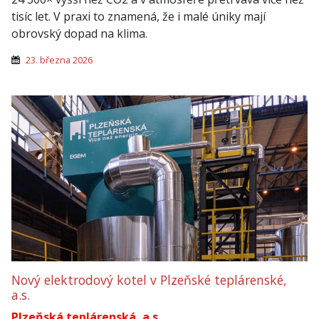
tisíc let. V praxi to znamená, že i malé úniky mají
obrovský dopad na klima.
23. března 2026
Nový elektrodový kotel v Plzeňské teplárenské,
a.s.
Plzeňská teplárenská, a.s.