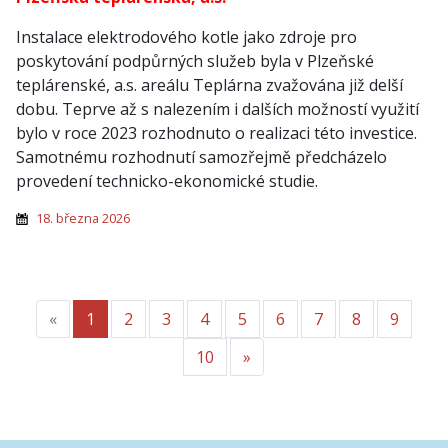
Instalace elektrodového kotle jako zdroje pro
poskytování podpůrných služeb byla v Plzeňské
teplárenské, a.s. areálu Teplárna zvažována již delší
dobu. Teprve až s nalezením i dalších možností využití
bylo v roce 2023 rozhodnuto o realizaci této investice.
Samotnému rozhodnutí samozřejmě předcházelo
provedení technicko-ekonomické studie.
18. března 2026
«
Předchozí
1
2
3
4
5
6
7
8
9
10
»
Další