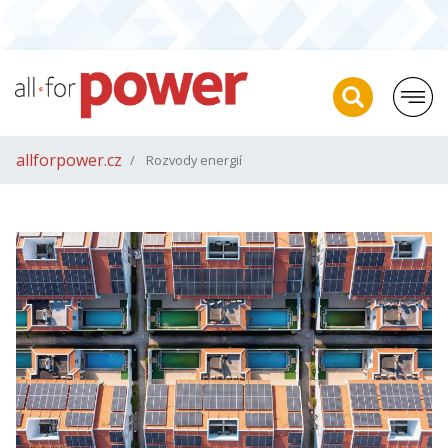
allforpower.cz
Rozvody energií