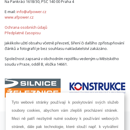
Na Pankráci 1618/30, PSČ 140 00 Praha 4
E-mail:
info@afpower.cz
www.afpower.cz
Ochrana osobních údajů
Předplatné časopisu
Jakékoliv užití obsahu včetně převzetí, šíření či dalšího zpřístupňování
článků a fotografií je bez souhlasu nakladatelství zakázáno.
Společnost zapsaná v obchodním rejstříku vedeným u Městského
soudu v Praze, oddíl B, vložka 14661.
Tyto webové stránky používají k poskytování svých služeb
soubory cookies, abychom vám zlepšili procházení stránek.
ISSN 1802-8535 © 2009 - 2026 AF POWER agency a.s. |
Nastavení
Mezi ně patří nezbytně nutné soubory k používání webových
cookies
stránek, dále pak technologie, které slouží např. k vytváření