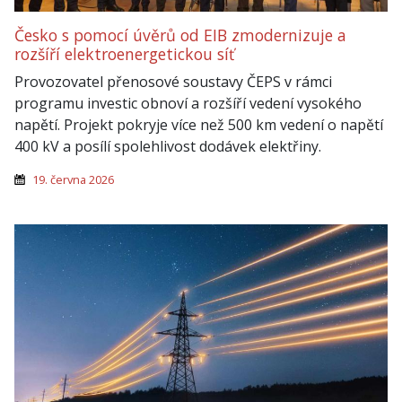
Česko s pomocí úvěrů od EIB zmodernizuje a
rozšíří elektroenergetickou síť
Provozovatel přenosové soustavy ČEPS v rámci
programu investic obnoví a rozšíří vedení vysokého
napětí. Projekt pokryje více než 500 km vedení o napětí
400 kV a posílí spolehlivost dodávek elektřiny.
19. června 2026