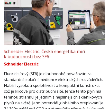
Schneider Electric: Česká energetika míří
k budoucnosti bez SF6
Schneider Electric
Fluorid sírový (SF6) je dlouhodobě považován za
standardní izolační médium v elektrických rozváděčích.
Nabízí vysokou spolehlivost a kompaktní konstrukci,
což je klíčové pro distribuční sítě. Jenže tento plyn má
temnou stránku: je jedním z nejsilnějších skleníkových
plynů na světě. Jeho potenciál globálního oteplování je
24 300× vyšší než CO2 a v atmosféře přetrvává více než