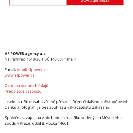
AF POWER agency a.s.
Na Pankráci 1618/30, PSČ 140 00 Praha 4
E-mail:
info@afpower.cz
www.afpower.cz
Ochrana osobních údajů
Předplatné časopisu
Jakékoliv užití obsahu včetně převzetí, šíření či dalšího zpřístupňování
článků a fotografií je bez souhlasu nakladatelství zakázáno.
Společnost zapsaná v obchodním rejstříku vedeným u Městského
soudu v Praze, oddíl B, vložka 14661.