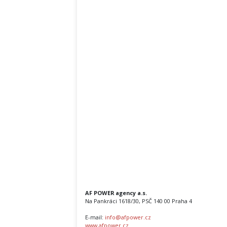
AF POWER agency a.s.
Na Pankráci 1618/30, PSČ 140 00 Praha 4
E-mail:
info@afpower.cz
www.afpower.cz