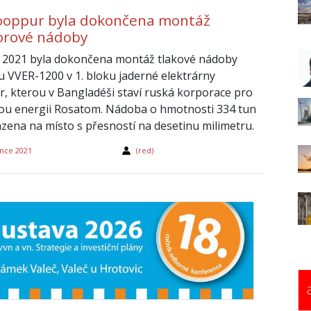
Rooppur byla dokončena montáž
orové nádoby
na 2021 byla dokončena montáž tlakové nádoby
u VVER-1200 v 1. bloku jaderné elektrárny
, kterou v Bangladéši staví ruská korporace pro
u energii Rosatom. Nádoba o hmotnosti 334 tun
azena na místo s přesností na desetinu milimetru.
ince 2021
(red)