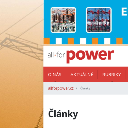
O NÁS
AKTUÁLNĚ
RUBRIKY
allforpower.cz
Články
Články