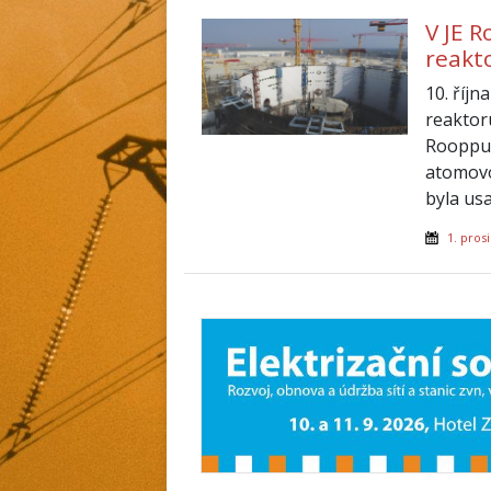
V JE 
reakt
10. říj
reaktor
Rooppur
atomovo
byla us
1. pros