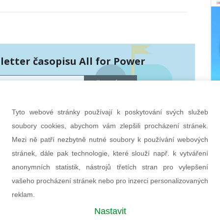
etter časopisu All for Power
PŘIHLÁSIT
hráněny službou Google reCAPTCHA
bních údajů
a
smluvní podmínky
.
Tyto webové stránky používají k poskytování svých služeb
soubory cookies, abychom vám zlepšili procházení stránek.
Mezi ně patří nezbytně nutné soubory k používání webových
stránek, dále pak technologie, které slouží např. k vytváření
anonymních statistik, nástrojů třetích stran pro vylepšení
vašeho procházení stránek nebo pro inzerci personalizovaných
reklam.
Nastavit