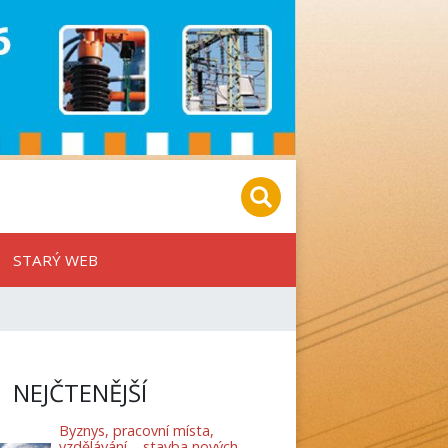
STARÝ WEB
NEJČTENĚJŠÍ
Byznys, pracovní místa,
vzdělávání – stavba nových