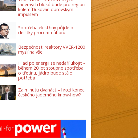
jaderných bloků bude pro region
kolem Dukovan obrovským
impulsem
Spotřeba elektřiny půjde o
desítky procent nahoru
Bezpečnost: reaktory VVER-1200
myslí na vše
Hlad po energii se nedaří ukojit –
během 20 let stoupne spotřeba
o třetinu, jádro bude stále
potřeba
Za minutu dvanáct – hrozí konec
českého jaderného know-how?