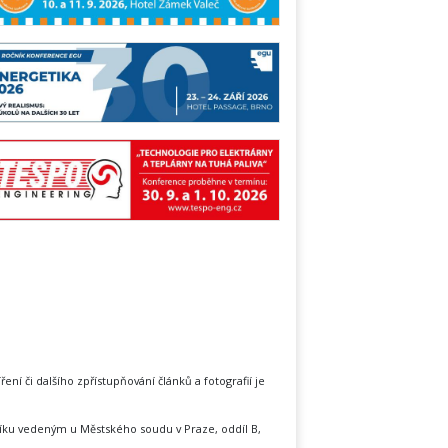
íření či dalšího zpřístupňování článků a fotografií je
íku vedeným u Městského soudu v Praze, oddíl B,