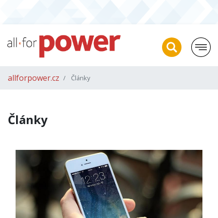
allforpower.cz
Články
Články