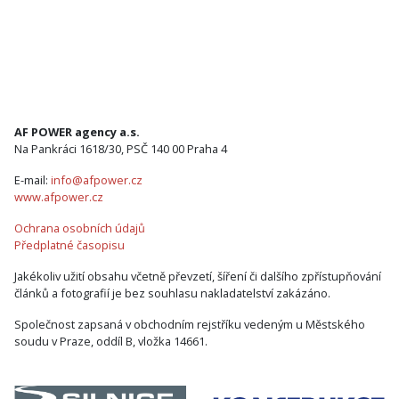
AF POWER agency a.s.
Na Pankráci 1618/30, PSČ 140 00 Praha 4
E-mail:
info@afpower.cz
www.afpower.cz
Ochrana osobních údajů
Předplatné časopisu
Jakékoliv užití obsahu včetně převzetí, šíření či dalšího zpřístupňování
článků a fotografií je bez souhlasu nakladatelství zakázáno.
Společnost zapsaná v obchodním rejstříku vedeným u Městského
soudu v Praze, oddíl B, vložka 14661.