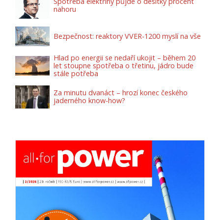
Spotřeba elektřiny půjde o desítky procent
nahoru
Bezpečnost: reaktory VVER-1200 myslí na vše
Hlad po energii se nedaří ukojit – během 20
let stoupne spotřeba o třetinu, jádro bude
stále potřeba
Za minutu dvanáct – hrozí konec českého
jaderného know-how?