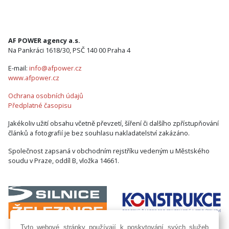
AF POWER agency a.s.
Na Pankráci 1618/30, PSČ 140 00 Praha 4
E-mail:
info@afpower.cz
www.afpower.cz
Ochrana osobních údajů
Předplatné časopisu
Jakékoliv užití obsahu včetně převzetí, šíření či dalšího zpřístupňování
článků a fotografií je bez souhlasu nakladatelství zakázáno.
Společnost zapsaná v obchodním rejstříku vedeným u Městského
soudu v Praze, oddíl B, vložka 14661.
Tyto webové stránky používají k poskytování svých služeb