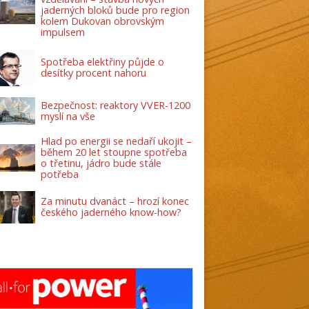
jaderných bloků bude pro region
kolem Dukovan obrovským
impulsem
Spotřeba elektřiny půjde o
desítky procent nahoru
Bezpečnost: reaktory VVER-1200
myslí na vše
Hlad po energii se nedaří ukojit –
během 20 let stoupne spotřeba
o třetinu, jádro bude stále
potřeba
Za minutu dvanáct – hrozí konec
českého jaderného know-how?