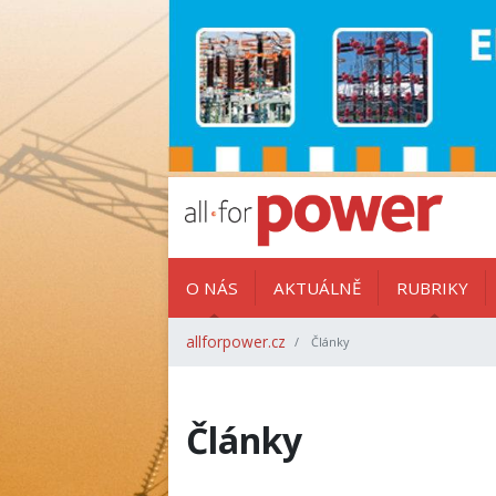
O NÁS
AKTUÁLNĚ
RUBRIKY
allforpower.cz
Články
Články