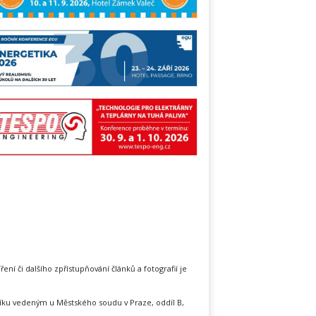
íření či dalšího zpřístupňování článků a fotografií je
íku vedeným u Městského soudu v Praze, oddíl B,