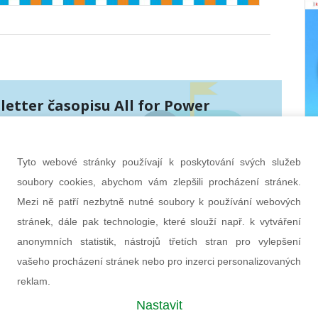
etter časopisu All for Power
PŘIHLÁSIT
Tyto webové stránky používají k poskytování svých služeb
hráněny službou Google reCAPTCHA
bních údajů
a
smluvní podmínky
.
soubory cookies, abychom vám zlepšili procházení stránek.
Mezi ně patří nezbytně nutné soubory k používání webových
stránek, dále pak technologie, které slouží např. k vytváření
anonymních statistik, nástrojů třetích stran pro vylepšení
vašeho procházení stránek nebo pro inzerci personalizovaných
reklam.
Nastavit