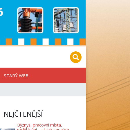
STARÝ WEB
NEJČTENĚJŠÍ
Byznys, pracovní místa,
vzdělávání – stavba nových