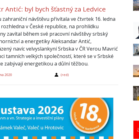
r Antić: byl bych šťastný za Ledvice
 zahraniční návštěvu přivítala ve čtvrtek 16. ledna
í rozhledna v České republice, na prohlídku
rny zavítal během své pracovní návštěvy srbský
hornictví a energetiky Aleksandar Antić,
zený navíc velvyslankyní Srbska v ČR Verou Mavrić
pci tamních velkých společností, které se v Srbské
ce zabývají energetikou a důlní těžbou.
tna 2020
(red)