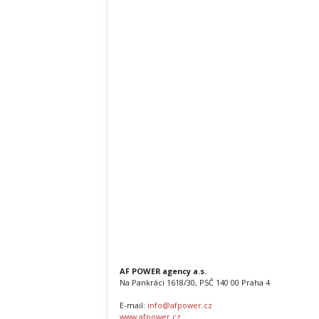
AF POWER agency a.s.
Na Pankráci 1618/30, PSČ 140 00 Praha 4
E-mail:
info@afpower.cz
www.afpower.cz