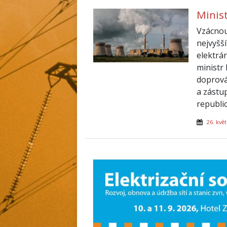
Minist
Vzácnou
nejvyšš
elektrá
ministr 
doprová
a zástu
republi
26. kvě