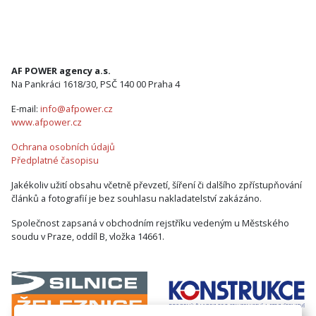
AF POWER agency a.s.
Na Pankráci 1618/30, PSČ 140 00 Praha 4
E-mail:
info@afpower.cz
www.afpower.cz
Ochrana osobních údajů
Předplatné časopisu
Jakékoliv užití obsahu včetně převzetí, šíření či dalšího zpřístupňování
článků a fotografií je bez souhlasu nakladatelství zakázáno.
Společnost zapsaná v obchodním rejstříku vedeným u Městského
soudu v Praze, oddíl B, vložka 14661.