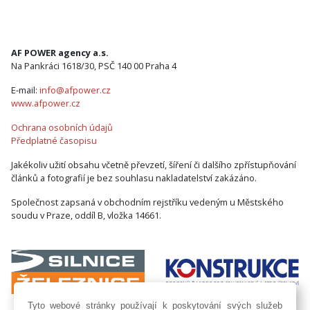
AF POWER agency a.s.
Na Pankráci 1618/30, PSČ 140 00 Praha 4
E-mail:
info@afpower.cz
www.afpower.cz
Ochrana osobních údajů
Předplatné časopisu
Jakékoliv užití obsahu včetně převzetí, šíření či dalšího zpřístupňování
článků a fotografií je bez souhlasu nakladatelství zakázáno.
Společnost zapsaná v obchodním rejstříku vedeným u Městského
soudu v Praze, oddíl B, vložka 14661.
Tyto webové stránky používají k poskytování svých služeb