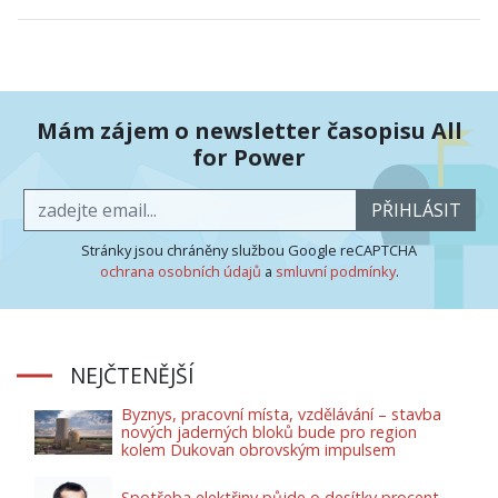
Mám zájem o newsletter časopisu All
for Power
PŘIHLÁSIT
Stránky jsou chráněny službou Google reCAPTCHA
ochrana osobních údajů
a
smluvní podmínky
.
NEJČTENĚJŠÍ
Byznys, pracovní místa, vzdělávání – stavba
nových jaderných bloků bude pro region
kolem Dukovan obrovským impulsem
Spotřeba elektřiny půjde o desítky procent