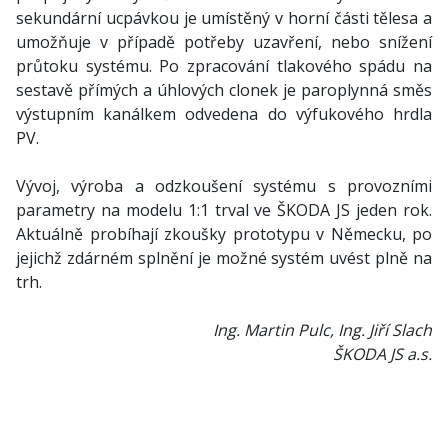
sekundární ucpávkou je umístěný v horní části tělesa a
umožňuje v případě potřeby uzavření, nebo snížení
průtoku systému. Po zpracování tlakového spádu na
sestavě přímých a úhlových clonek je paroplynná směs
výstupním kanálkem odvedena do výfukového hrdla
PV.
Vývoj, výroba a odzkoušení systému s provozními
parametry na modelu 1:1 trval ve ŠKODA JS jeden rok.
Aktuálně probíhají zkoušky prototypu v Německu, po
jejichž zdárném splnění je možné systém uvést plně na
trh.
Ing. Martin Pulc, Ing. Jiří Slach
ŠKODA JS a.s.