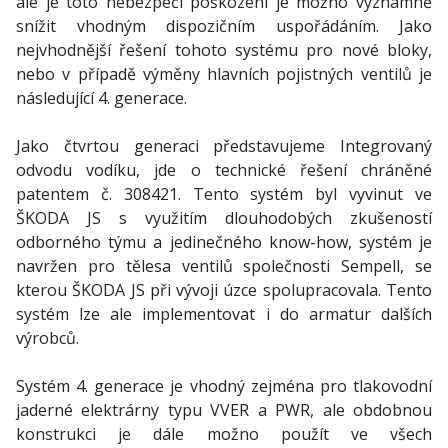
ale je toto nebezpečí poškození je možno významně
snížit vhodným dispozičním uspořádáním. Jako
nejvhodnější řešení tohoto systému pro nové bloky,
nebo v případě výměny hlavních pojistných ventilů je
následující 4. generace.
Jako čtvrtou generaci představujeme Integrovaný
odvodu vodíku, jde o technické řešení chráněné
patentem č. 308421. Tento systém byl vyvinut ve
ŠKODA JS s využitím dlouhodobých zkušeností
odborného týmu a jedinečného know-how, systém je
navržen pro tělesa ventilů společnosti Sempell, se
kterou ŠKODA JS při vývoji úzce spolupracovala. Tento
systém lze ale implementovat i do armatur dalších
výrobců.
Systém 4. generace je vhodný zejména pro tlakovodní
jaderné elektrárny typu VVER a PWR, ale obdobnou
konstrukci je dále možno použít ve všech