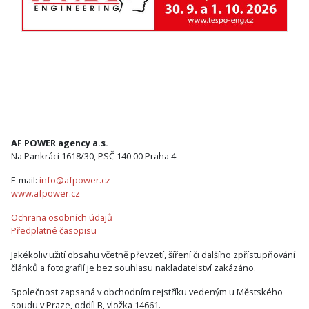
AF POWER agency a.s.
Na Pankráci 1618/30, PSČ 140 00 Praha 4
E-mail:
info@afpower.cz
www.afpower.cz
Ochrana osobních údajů
Předplatné časopisu
Jakékoliv užití obsahu včetně převzetí, šíření či dalšího zpřístupňování
článků a fotografií je bez souhlasu nakladatelství zakázáno.
Společnost zapsaná v obchodním rejstříku vedeným u Městského
soudu v Praze, oddíl B, vložka 14661.