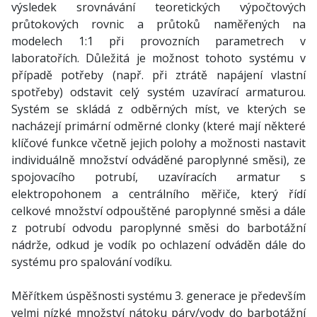
výsledek srovnávání teoretických výpočtových
průtokových rovnic a průtoků naměřených na
modelech 1:1 při provozních parametrech v
laboratořích. Důležitá je možnost tohoto systému v
případě potřeby (např. při ztrátě napájení vlastní
spotřeby) odstavit celý systém uzavírací armaturou.
Systém se skládá z odběrných míst, ve kterých se
nacházejí primární odměrné clonky (které mají některé
klíčové funkce včetně jejich polohy a možnosti nastavit
individuálně množství odváděné paroplynné směsi), ze
spojovacího potrubí, uzavíracích armatur s
elektropohonem a centrálního měřiče, který řídí
celkové množství odpouštěné paroplynné směsi a dále
z potrubí odvodu paroplynné směsi do barbotážní
nádrže, odkud je vodík po ochlazení odváděn dále do
systému pro spalování vodíku.
Měřítkem úspěšnosti systému 3. generace je především
velmi nízké množství nátoku páry/vody do barbotážní