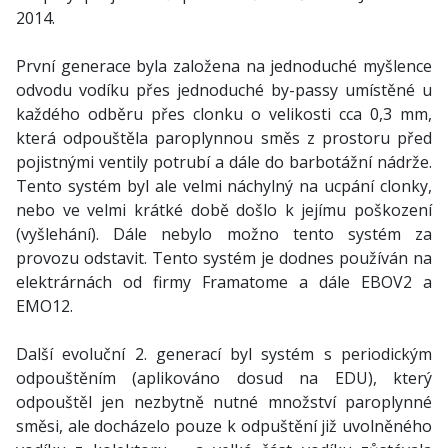
2014.
První generace byla založena na jednoduché myšlence
odvodu vodíku přes jednoduché by-passy umístěné u
každého odběru přes clonku o velikosti cca 0,3 mm,
která odpouštěla paroplynnou směs z prostoru před
pojistnými ventily potrubí a dále do barbotážní nádrže.
Tento systém byl ale velmi náchylný na ucpání clonky,
nebo ve velmi krátké době došlo k jejímu poškození
(vyšlehání). Dále nebylo možno tento systém za
provozu odstavit. Tento systém je dodnes používán na
elektrárnách od firmy Framatome a dále EBOV2 a
EMO12.
Další evoluční 2. generací byl systém s periodickým
odpouštěním (aplikováno dosud na EDU), který
odpouštěl jen nezbytně nutné množství paroplynné
směsi, ale docházelo pouze k odpuštění již uvolněného