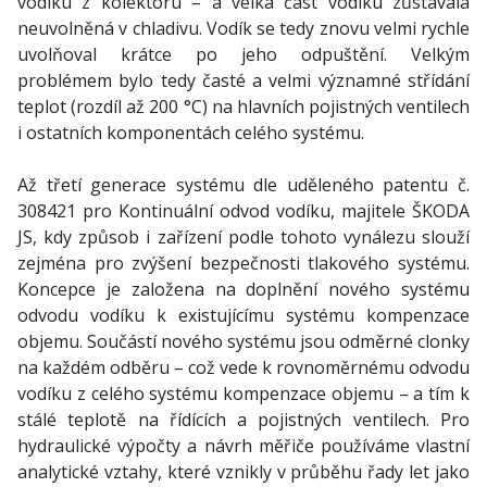
vodíku z kolektoru – a velká část vodíku zůstávala
neuvolněná v chladivu. Vodík se tedy znovu velmi rychle
uvolňoval krátce po jeho odpuštění. Velkým
problémem bylo tedy časté a velmi významné střídání
teplot (rozdíl až 200 °C) na hlavních pojistných ventilech
i ostatních komponentách celého systému.
Až třetí generace systému dle uděleného patentu č.
308421 pro Kontinuální odvod vodíku, majitele ŠKODA
JS, kdy způsob i zařízení podle tohoto vynálezu slouží
zejména pro zvýšení bezpečnosti tlakového systému.
Koncepce je založena na doplnění nového systému
odvodu vodíku k existujícímu systému kompenzace
objemu. Součástí nového systému jsou odměrné clonky
na každém odběru – což vede k rovnoměrnému odvodu
vodíku z celého systému kompenzace objemu – a tím k
stálé teplotě na řídících a pojistných ventilech. Pro
hydraulické výpočty a návrh měřiče používáme vlastní
analytické vztahy, které vznikly v průběhu řady let jako