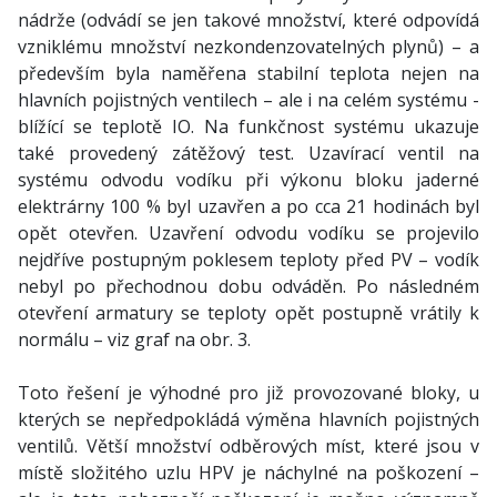
nádrže (odvádí se jen takové množství, které odpovídá
vzniklému množství nezkondenzovatelných plynů) – a
především byla naměřena stabilní teplota nejen na
hlavních pojistných ventilech – ale i na celém systému -
blížící se teplotě IO. Na funkčnost systému ukazuje
také provedený zátěžový test. Uzavírací ventil na
systému odvodu vodíku při výkonu bloku jaderné
elektrárny 100 % byl uzavřen a po cca 21 hodinách byl
opět otevřen. Uzavření odvodu vodíku se projevilo
nejdříve postupným poklesem teploty před PV – vodík
nebyl po přechodnou dobu odváděn. Po následném
otevření armatury se teploty opět postupně vrátily k
normálu – viz graf na obr. 3.
Toto řešení je výhodné pro již provozované bloky, u
kterých se nepředpokládá výměna hlavních pojistných
ventilů. Větší množství odběrových míst, které jsou v
místě složitého uzlu HPV je náchylné na poškození –