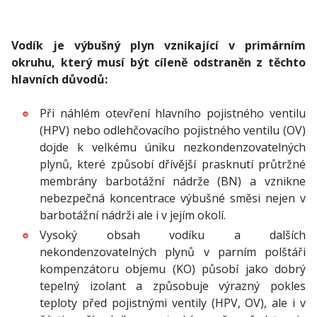
Vodík je výbušný plyn vznikající v primárním
okruhu, který musí být cíleně odstraněn z těchto
hlavních důvodů:
Při náhlém otevření hlavního pojistného ventilu
(HPV) nebo odlehčovacího pojistného ventilu (OV)
dojde k velkému úniku nezkondenzovatelných
plynů, které způsobí dřívější prasknutí průtržné
membrány barbotážní nádrže (BN) a vznikne
nebezpečná koncentrace výbušné směsi nejen v
barbotážní nádrži ale i v jejím okolí.
Vysoký obsah vodíku a dalších
nekondenzovatelných plynů v parním polštáři
kompenzátoru objemu (KO) působí jako dobrý
tepelný izolant a způsobuje výrazný pokles
teploty před pojistnými ventily (HPV, OV), ale i v