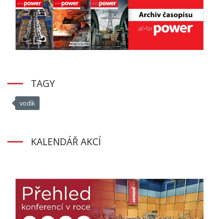
TAGY
vodík
KALENDÁŘ AKCÍ