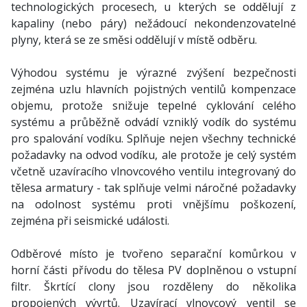
technologických procesech, u kterých se oddělují z
kapaliny (nebo páry) nežádoucí nekondenzovatelné
plyny, která se ze směsi oddělují v místě odběru.
Výhodou systému je výrazné zvýšení bezpečnosti
zejména uzlu hlavních pojistných ventilů kompenzace
objemu, protože snižuje tepelné cyklování celého
systému a průběžně odvádí vzniklý vodík do systému
pro spalování vodíku. Splňuje nejen všechny technické
požadavky na odvod vodíku, ale protože je celý systém
včetně uzavíracího vlnovcového ventilu integrovaný do
tělesa armatury - tak splňuje velmi náročné požadavky
na odolnost systému proti vnějšímu poškození,
zejména při seismické události.
Odběrové místo je tvořeno separační komůrkou v
horní části přívodu do tělesa PV doplněnou o vstupní
filtr. Škrtící clony jsou rozděleny do několika
propojených vývrtů. Uzavírací vlnovcový ventil se