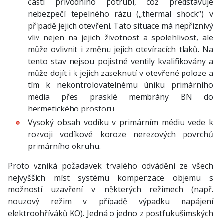
části přívodního potrubí, což představuje
nebezpečí tepelného rázu („thermal shock“) v
případě jejich otevření. Tato situace má nepříznivý
vliv nejen na jejich životnost a spolehlivost, ale
může ovlivnit i změnu jejich otevíracích tlaků. Na
tento stav nejsou pojistné ventily kvalifikovány a
může dojít i k jejich zaseknutí v otevřené poloze a
tím k nekontrolovatelnému úniku primárního
média přes prasklé membrány BN do
hermetického prostoru.
Vysoký obsah vodíku v primárním médiu vede k
rozvoji vodíkové koroze nerezových povrchů
primárního okruhu.
Proto vzniká požadavek trvalého odvádění ze všech
nejvyšších míst systému kompenzace objemu s
možností uzavření v některých režimech (např.
nouzový režim v případě výpadku napájení
elektroohříváků KO). Jedná o jedno z postfukušimských