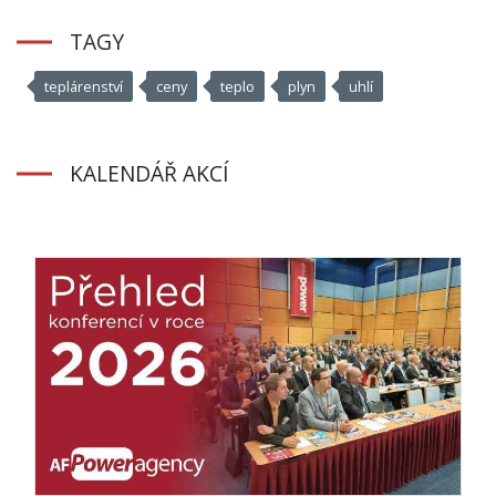
TAGY
teplárenství
ceny
teplo
plyn
uhlí
KALENDÁŘ AKCÍ