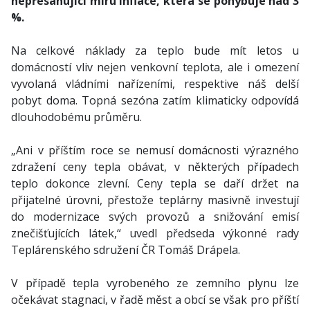
nepřesahující míru inflace, která se pohybuje nad 3
%.
Na celkové náklady za teplo bude mít letos u
domácností vliv nejen venkovní teplota, ale i omezení
vyvolaná vládními nařízeními, respektive náš delší
pobyt doma. Topná sezóna zatím klimaticky odpovídá
dlouhodobému průměru.
„Ani v příštím roce se nemusí domácnosti výrazného
zdražení ceny tepla obávat, v některých případech
teplo dokonce zlevní. Ceny tepla se daří držet na
přijatelné úrovni, přestože teplárny masivně investují
do modernizace svých provozů a snižování emisí
znečišťujících látek,“ uvedl předseda výkonné rady
Teplárenského sdružení ČR Tomáš Drápela.
V případě tepla vyrobeného ze zemního plynu lze
očekávat stagnaci, v řadě měst a obcí se však pro příští