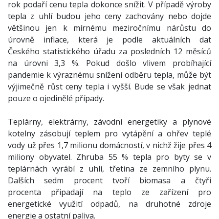
rok podaří cenu tepla dokonce snížit. V případě výroby
tepla z uhlí budou jeho ceny zachovány nebo dojde
většinou jen k mírnému meziročnímu nárůstu do
úrovně inflace, která je podle aktuálních dat
Českého statistického úřadu za posledních 12 měsíců
na úrovni 3,3 %. Pokud došlo vlivem probíhající
pandemie k výraznému snížení odběru tepla, může být
výjimečně růst ceny tepla i vyšší. Bude se však jednat
pouze o ojedinělé případy.
Teplárny, elektrárny, závodní energetiky a plynové
kotelny zásobují teplem pro vytápění a ohřev teplé
vody už přes 1,7 milionu domácností, v nichž žije přes 4
miliony obyvatel. Zhruba 55 % tepla pro byty se v
teplárnách vyrábí z uhlí, třetina ze zemního plynu.
Dalších sedm procent tvoří biomasa a čtyři
procenta připadají na teplo ze zařízení pro
energetické využití odpadů, na druhotné zdroje
energie a ostatní paliva.