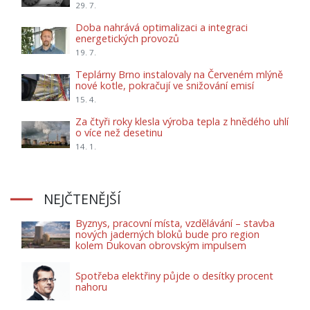
29. 7.
Doba nahrává optimalizaci a integraci
energetických provozů
19. 7.
Teplárny Brno instalovaly na Červeném mlýně
nové kotle, pokračují ve snižování emisí
15. 4.
Za čtyři roky klesla výroba tepla z hnědého uhlí
o více než desetinu
14. 1.
NEJČTENĚJŠÍ
Byznys, pracovní místa, vzdělávání – stavba
nových jaderných bloků bude pro region
kolem Dukovan obrovským impulsem
Spotřeba elektřiny půjde o desítky procent
nahoru