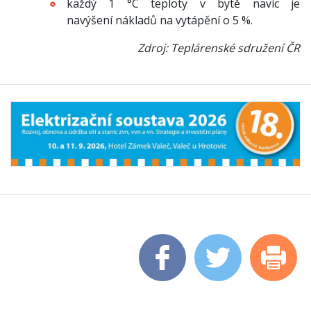
každý 1 °C teploty v bytě navíc je
navýšení nákladů na vytápění o 5 %.
Zdroj: Teplárenské sdružení ČR