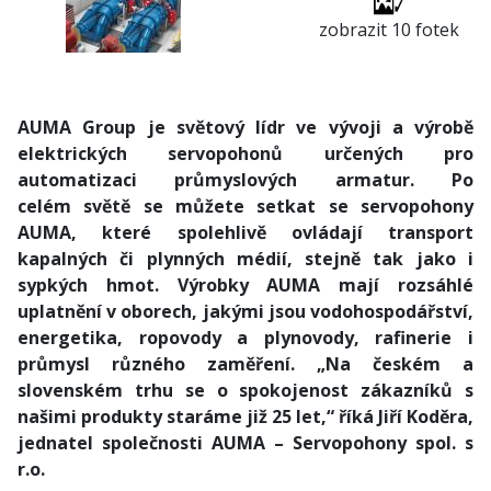
zobrazit 10 fotek
AUMA Group je světový lídr ve vývoji a výrobě
elektrických servopohonů určených pro
automatizaci průmyslových armatur. Po
celém světě se můžete setkat se servopohony
AUMA, které spolehlivě ovládají transport
kapalných či plynných médií, stejně tak jako i
sypkých hmot. Výrobky AUMA mají rozsáhlé
uplatnění v oborech, jakými jsou vodohospodářství,
energetika, ropovody a plynovody, rafinerie i
průmysl různého zaměření. „Na českém a
slovenském trhu se o spokojenost zákazníků s
našimi produkty staráme již 25 let,“ říká Jiří Koděra,
jednatel společnosti AUMA – Servopohony spol. s
r.o.