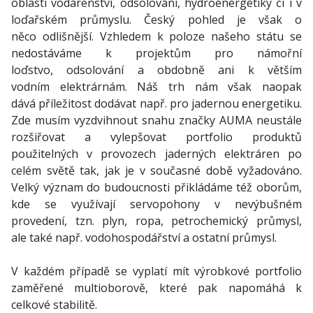
oblasti vodárenství, odsolování, hydroenergetiky či i v
loďařském průmyslu. Český pohled je však o
něco odlišnější. Vzhledem k poloze našeho státu se
nedostáváme k projektům pro námořní
loďstvo, odsolování a obdobně ani k větším
vodním elektrárnám. Náš trh nám však naopak
dává příležitost dodávat např. pro jadernou energetiku.
Zde musím vyzdvihnout snahu značky AUMA neustále
rozšiřovat a vylepšovat portfolio produktů
použitelných v provozech jaderných elektráren po
celém světě tak, jak je v současné době vyžadováno.
Velký význam do budoucnosti přikládáme též oborům,
kde se využívají servopohony v nevýbušném
provedení, tzn. plyn, ropa, petrochemický průmysl,
ale také např. vodohospodářství a ostatní průmysl.
V každém případě se vyplatí mít výrobkové portfolio
zaměřené multioborově, které pak napomáhá k
celkové stabilitě.