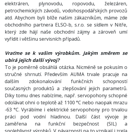
elektráren, plynovodu, ropovodu, železáren,
petrochemických závodů, vodohospodářských provozů
atd. Abychom byli blíže našim zákazníkům, máme zde
obchodního partnera ELSO-b, s.r.o. se sídlem v Nitře,
který zde hájí naše obchodní zájmy a zároveň umí
vyřídit i většinu servisních případů.
Vraťme se k vašim výrobkům. Jakým směrem se
ubírá jejich další vývoj?
To je poměrně obsáhlá otázka. Nicméně se pokusím o
stručné shrnutí. Především AUMA trvale pracuje na
dalším zdokonalování funkčních schopností
současných produktů a zlepšování jejich parametrů.
Díky tomu dnes nabízíme, např. servopohony schopné
odolávat ohni o teplotě až 1100 °C nebo naopak mrazu
-63 °C. Vyrábíme i elektrické servopohony pro trvalou
práci pod vodní hladinou. Další část vývoje je
zaměřena na funkční bezpečnost (SIL) a
spolehlivost výrobků. V návaznosti na to vznikají i zcela