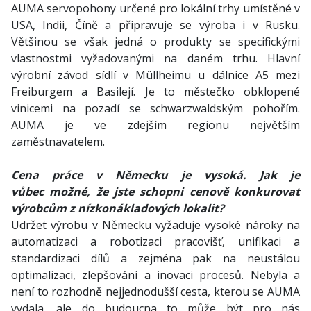
AUMA servopohony určené pro lokální trhy umístěné v
USA, Indii, Číně a připravuje se výroba i v Rusku.
Většinou se však jedná o produkty se specifickými
vlastnostmi vyžadovanými na daném trhu. Hlavní
výrobní závod sídlí v Müllheimu u dálnice A5 mezi
Freiburgem a Basilejí. Je to městečko obklopené
vinicemi na pozadí se schwarzwaldským pohořím.
AUMA je ve zdejším regionu největším
zaměstnavatelem.
Cena práce v Německu je vysoká. Jak je
vůbec možné, že jste schopni cenově konkurovat
výrobcům z nízkonákladových lokalit?
Udržet výrobu v Německu vyžaduje vysoké nároky na
automatizaci a robotizaci pracovišť, unifikaci a
standardizaci dílů a zejména pak na neustálou
optimalizaci, zlepšování a inovaci procesů. Nebyla a
není to rozhodně nejjednodušší cesta, kterou se AUMA
vydala, ale do budoucna to může být pro nás