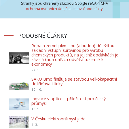
Stránky jsou chráněny službou Google reCAPTCHA
ochrana osobních údajů
a
smluvní podmínky
.
PODOBNÉ ČLÁNKY
Ropa a zemní plyn jsou (a budou) důležitou
základní vstupní surovinou pro výrobu
chemických produktů, na jejichž dodávkách je
závislá řada dalších odvětví tuzemské
ekonomiky
27. 1.
SAKO Brno finišuje se stavbou velkokapacitní
dotřiďovací linky
10. 10.
Inovace v optice – příležitost pro český
průmysl
10. 1.
V Česku elektroprůmysl jede
4. 3.