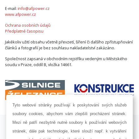
E-mail:
info@afpower.cz
www.afpower.cz
Ochrana osobních údajů
Předplatné časopisu
Jakékoliv užití obsahu včetně převzetí, šíření či dalšího zpřístupňování
článků a fotografií je bez souhlasu nakladatelství zakázáno.
Společnost zapsaná v obchodním rejstříku vedeným u Městského
soudu v Praze, oddíl B, vložka 14661.
Tyto webové stránky používají k poskytování svých služeb
soubory cookies, abychom vám zlepšili procházení stránek.
ISSN 1802-8535 © 2009 - 2026 AF POWER agency a.s. |
Nastavení
Mezi ně patří nezbytně nutné soubory k používání webových
cookies
stránek, dále pak technologie, které slouží např. k vytváření
Developed by:
Railsformers s.r.o.