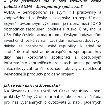
A jaké postavení má v této struktuře česká
pobočka AUMA – Servopohony spol. s r.o.?
AUMA – Servopohony se svými 14 pracovníky a
zodpovědností za český a slovenský trh nepatří mezi
největší, ovšem svým významem je řazena mezi TOP 8
obchodních zastoupení počítaje i Rusko, Čínu, Indii a
USA. Díky českým armaturkám a českým dodavatelům
investičních celků se nám totiž daří realizovat dodávky i
daleko za hranicemi České republiky. A jedná se
skutečně o oboustranně prospěšnou spolupráci, kdy
díky naší korporátní spolupráci a dostupným
informacím o zahraničních projektech umíme podpořit
zákazníkovy zahraniční obchodní aktivity a nabídnout
nejvhodnější produkty pro daný projekt.
Jak se vám daří na Slovensku?
Na Slovensku - na rozdíl od České republiky - není
prakticky žádný výrobce armatur, ale je zde celá řada
pro nás významných provozovatelů, např. jaderných