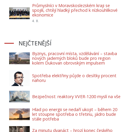
Průmyslníci v Moravskoslezském kraji se
spojili, chtějí hladký přechod k nízkouhlíkové
ekonomice
4. 8.
NEJČTENĚJŠÍ
Byznys, pracovní místa, vzdělávání – stavba
nových jaderných bloků bude pro region
kolem Dukovan obrovským impulsem
Spotřeba elektřiny půjde o desítky procent
nahoru
Bezpečnost: reaktory VVER-1200 myslí na vše
Hlad po energii se nedaří ukojit – během 20
let stoupne spotřeba o třetinu, jádro bude
stále potřeba
Za minutu dvanáct – hrozí konec českého