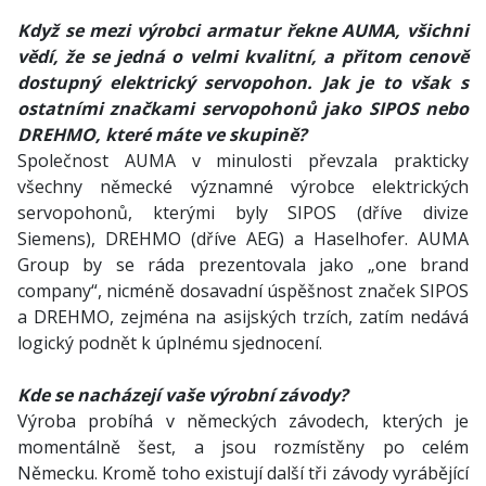
Když se mezi výrobci armatur řekne AUMA, všichni
vědí, že se jedná o velmi kvalitní, a přitom cenově
dostupný elektrický servopohon. Jak je to však s
ostatními značkami servopohonů jako SIPOS nebo
DREHMO, které máte ve skupině?
Společnost AUMA v minulosti převzala prakticky
všechny německé významné výrobce elektrických
servopohonů, kterými byly SIPOS (dříve divize
Siemens), DREHMO (dříve AEG) a Haselhofer. AUMA
Group by se ráda prezentovala jako „one brand
company“, nicméně dosavadní úspěšnost značek SIPOS
a DREHMO, zejména na asijských trzích, zatím nedává
logický podnět k úplnému sjednocení.
Kde se nacházejí vaše výrobní závody?
Výroba probíhá v německých závodech, kterých je
momentálně šest, a jsou rozmístěny po celém
Německu. Kromě toho existují další tři závody vyrábějící