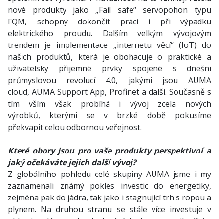
nové produkty jako „Fail safe“ servopohon typu
FQM, schopný dokončit práci i při výpadku
elektrického proudu. Dalším velkým vývojovým
trendem je implementace „internetu věcí“ (IoT) do
našich produktů, která je obohacuje o praktické a
uživatelsky příjemné prvky spojené s dnešní
průmyslovou revolucí 4.0, jakými jsou AUMA
cloud, AUMA Support App, Profinet a další. Současně s
tím vším však probíhá i vývoj zcela nových
výrobků, kterými se v brzké době pokusíme
překvapit celou odbornou veřejnost.
Které obory jsou pro vaše produkty perspektivní a
jaký očekáváte jejich další vývoj?
Z globálního pohledu celé skupiny AUMA jsme i my
zaznamenali známý pokles investic do energetiky,
zejména pak do jádra, tak jako i stagnující trh s ropou a
plynem. Na druhou stranu se stále více investuje v