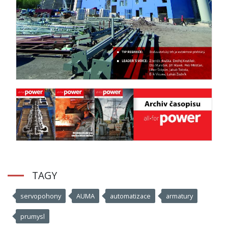
TAGY
servopohony
AUMA
automatizace
armatury
prumysl