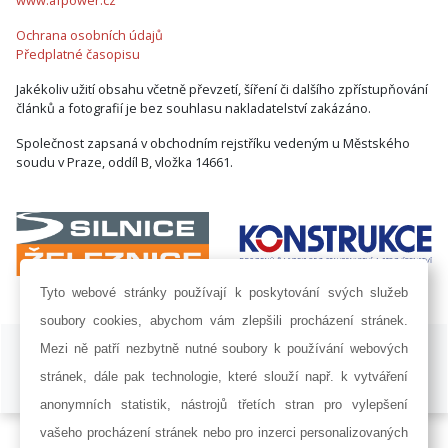
Ochrana osobních údajů
Předplatné časopisu
Jakékoliv užití obsahu včetně převzetí, šíření či dalšího zpřístupňování
článků a fotografií je bez souhlasu nakladatelství zakázáno.
Společnost zapsaná v obchodním rejstříku vedeným u Městského
soudu v Praze, oddíl B, vložka 14661.
Tyto webové stránky používají k poskytování svých služeb
soubory cookies, abychom vám zlepšili procházení stránek.
ISSN 1802-8535 © 2009 - 2026 AF POWER agency a.s. |
Nastavení
Mezi ně patří nezbytně nutné soubory k používání webových
cookies
stránek, dále pak technologie, které slouží např. k vytváření
Developed by:
Railsformers s.r.o.
anonymních statistik, nástrojů třetích stran pro vylepšení
vašeho procházení stránek nebo pro inzerci personalizovaných