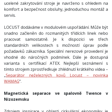
ucelené zakrytování stroje je navrženo s ohledem na
komfort a bezpečnost obsluhy, jednoduchou montáž a
servis.
LOCUST dodáváme v modulovém uspořádání. Může být
snadno začleněn do rozmanitých třídících linek nebo
pracovat samostatně. Je k dispozici ve třech
standardních velikostech s možností úprav podle
požadavků zákazníka. Speciální nerezové provedení je
vhodné do náročných podmínek. Dále je dostupná
varianta s certifikací ATEX. Nejlepší seznámení s
tímto strojem zprostředkuje zhlédnutí krátkého videa –
„
Separátor neželezných kovů Locust – novinka
WAMAG
“.
Magnetická separace ve spalovně Twence v
Nizozemsku
Zdrojem inspirace v oblasti cirkulární ekonomiky je