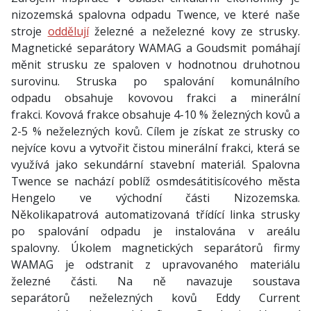
nizozemská spalovna odpadu Twence, ve které naše
stroje
oddělují
železné a neželezné kovy ze strusky.
Magnetické separátory WAMAG a Goudsmit pomáhají
měnit strusku ze spaloven v hodnotnou druhotnou
surovinu. Struska po spalování komunálního
odpadu obsahuje kovovou frakci a minerální
frakci. Kovová frakce obsahuje 4-10 % železných kovů a
2-5 % neželezných kovů. Cílem je získat ze strusky co
nejvíce kovu a vytvořit čistou minerální frakci, která se
využívá jako sekundární stavební materiál. Spalovna
Twence se nachází poblíž osmdesátitisícového města
Hengelo ve východní části Nizozemska.
Několikapatrová automatizovaná třídící linka strusky
po spalování odpadu je instalována v areálu
spalovny. Úkolem magnetických separátorů firmy
WAMAG je odstranit z upravovaného materiálu
železné části. Na ně navazuje soustava
separátorů neželezných kovů Eddy Current