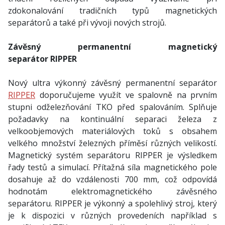
zdokonalování tradičních typů magnetických
separátorů a také při vývoji nových strojů.
Závěsný permanentní magnetický
separátor RIPPER
Nový ultra výkonný závěsný permanentní separátor
RIPPER
doporučujeme využít ve spalovně na prvním
stupni odželezňování TKO před spalováním. Splňuje
požadavky na kontinuální separaci železa z
velkoobjemových materiálových toků s obsahem
velkého množství železných příměsí různých velikostí.
Magnetický systém separátoru RIPPER je výsledkem
řady testů a simulací. Přítažná síla magnetického pole
dosahuje až do vzdálenosti 700 mm, což odpovídá
hodnotám elektromagnetického závěsného
separátoru. RIPPER je výkonný a spolehlivý stroj, který
je k dispozici v různých provedeních například s