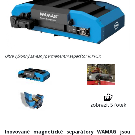
Ultra výkonný závěsný permanentní separátor RIPPER
zobrazit 5 fotek
Inovované magnetické separátory WAMAG jsou