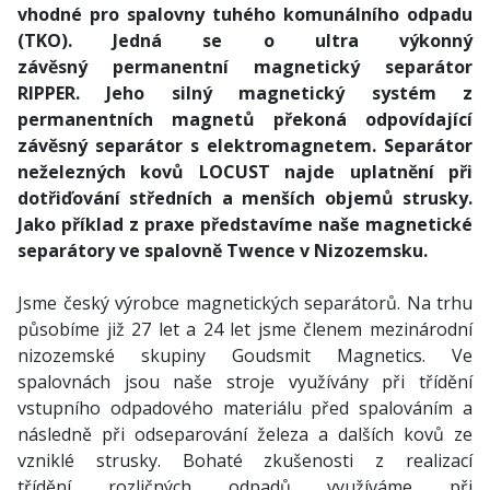
vhodné pro spalovny tuhého komunálního odpadu
(TKO). Jedná se o ultra výkonný
závěsný permanentní magnetický separátor
RIPPER. Jeho silný magnetický systém z
permanentních magnetů překoná odpovídající
závěsný separátor s elektromagnetem. Separátor
neželezných kovů LOCUST najde uplatnění při
dotřiďování středních a menších objemů strusky.
Jako příklad z praxe představíme naše magnetické
separátory ve spalovně Twence v Nizozemsku.
Jsme český výrobce magnetických separátorů. Na trhu
působíme již 27 let a 24 let jsme členem mezinárodní
nizozemské skupiny Goudsmit Magnetics. Ve
spalovnách jsou naše stroje využívány při třídění
vstupního odpadového materiálu před spalováním a
následně při odseparování železa a dalších kovů ze
vzniklé strusky. Bohaté zkušenosti z realizací
třídění rozličných odpadů využíváme při