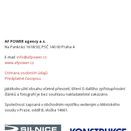
AF POWER agency a.s.
Na Pankráci 1618/30, PSČ 140 00 Praha 4
E-mail:
info@afpower.cz
www.afpower.cz
Ochrana osobních údajů
Předplatné časopisu
Jakékoliv užití obsahu včetně převzetí, šíření či dalšího zpřístupňování
článků a fotografií je bez souhlasu nakladatelství zakázáno.
Společnost zapsaná v obchodním rejstříku vedeným u Městského
soudu v Praze, oddíl B, vložka 14661.