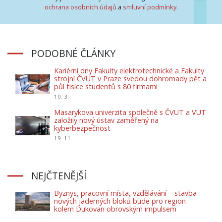
ochrana osobních údajů
a
smluvní podmínky
.
PODOBNÉ ČLÁNKY
Kariérní dny Fakulty elektrotechnické a Fakulty
strojní ČVUT v Praze svedou dohromady pět a
půl tisíce studentů s 80 firmami
10. 3.
Masarykova univerzita společně s ČVUT a VUT
založily nový ústav zaměřený na
kyberbezpečnost
19. 11.
NEJČTENĚJŠÍ
Byznys, pracovní místa, vzdělávání – stavba
nových jaderných bloků bude pro region
kolem Dukovan obrovským impulsem