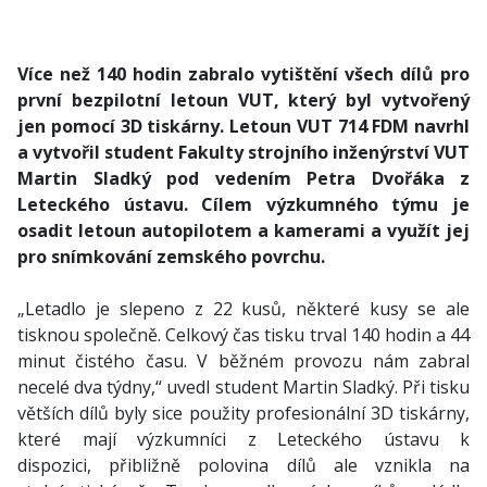
Více než 140 hodin zabralo vytištění všech dílů pro
první bezpilotní letoun VUT, který byl vytvořený
jen pomocí 3D tiskárny. Letoun VUT 714 FDM navrhl
a vytvořil student Fakulty strojního inženýrství VUT
Martin Sladký pod vedením Petra Dvořáka z
Leteckého ústavu. Cílem výzkumného týmu je
osadit letoun autopilotem a kamerami a využít jej
pro snímkování zemského povrchu.
„Letadlo je slepeno z 22 kusů, některé kusy se ale
tisknou společně. Celkový čas tisku trval 140 hodin a 44
minut čistého času. V běžném provozu nám zabral
necelé dva týdny,“ uvedl student Martin Sladký. Při tisku
větších dílů byly sice použity profesionální 3D tiskárny,
které mají výzkumníci z Leteckého ústavu k
dispozici, přibližně polovina dílů ale vznikla na