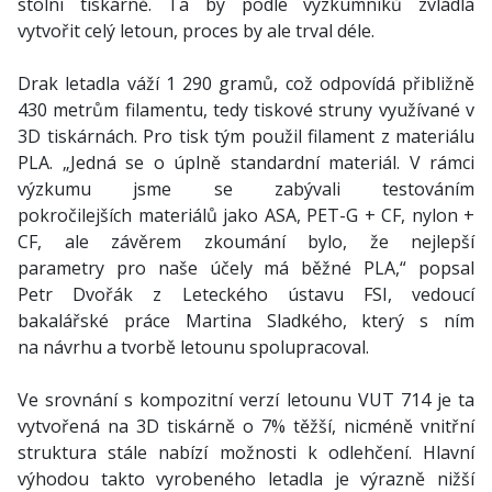
stolní tiskárně. Ta by podle výzkumníků zvládla
vytvořit celý letoun, proces by ale trval déle.
Drak letadla váží 1 290 gramů, což odpovídá přibližně
430 metrům filamentu, tedy tiskové struny využívané v
3D tiskárnách. Pro tisk tým použil filament z materiálu
PLA. „Jedná se o úplně standardní materiál. V rámci
výzkumu jsme se zabývali testováním
pokročilejších materiálů jako ASA, PET-G + CF, nylon +
CF, ale závěrem zkoumání bylo, že nejlepší
parametry pro naše účely má běžné PLA,“ popsal
Petr Dvořák z Leteckého ústavu FSI, vedoucí
bakalářské práce Martina Sladkého, který s ním
na návrhu a tvorbě letounu spolupracoval.
Ve srovnání s kompozitní verzí letounu VUT 714 je ta
vytvořená na 3D tiskárně o 7% těžší, nicméně vnitřní
struktura stále nabízí možnosti k odlehčení. Hlavní
výhodou takto vyrobeného letadla je výrazně nižší