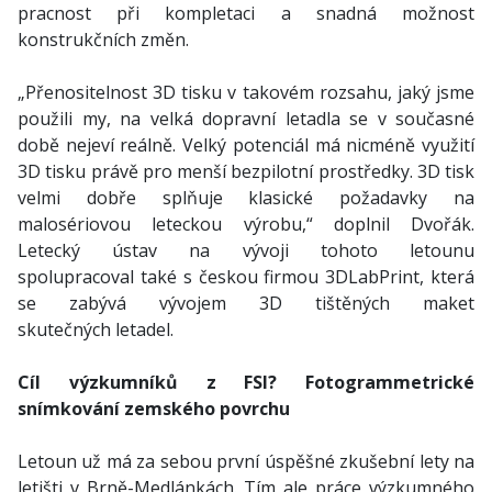
pracnost při kompletaci a snadná možnost
konstrukčních změn.
„Přenositelnost 3D tisku v takovém rozsahu, jaký jsme
použili my, na velká dopravní letadla se v současné
době nejeví reálně. Velký potenciál má nicméně využití
3D tisku právě pro menší bezpilotní prostředky. 3D tisk
velmi dobře splňuje klasické požadavky na
malosériovou leteckou výrobu,“ doplnil Dvořák.
Letecký ústav na vývoji tohoto letounu
spolupracoval také s českou firmou 3DLabPrint, která
se zabývá vývojem 3D tištěných maket
skutečných letadel.
Cíl výzkumníků z FSI? Fotogrammetrické
snímkování zemského povrchu
Letoun už má za sebou první úspěšné zkušební lety na
letišti v Brně-Medlánkách. Tím ale práce výzkumného