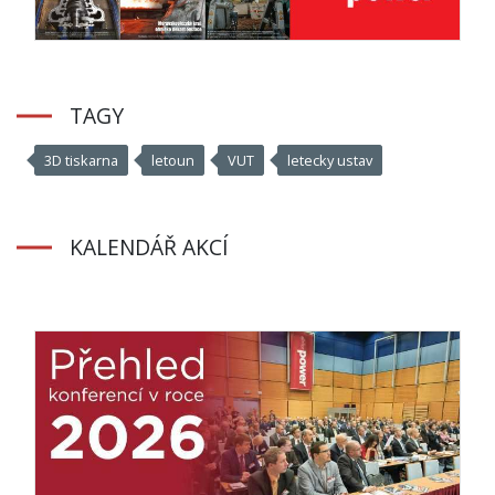
TAGY
3D tiskarna
letoun
VUT
letecky ustav
KALENDÁŘ AKCÍ