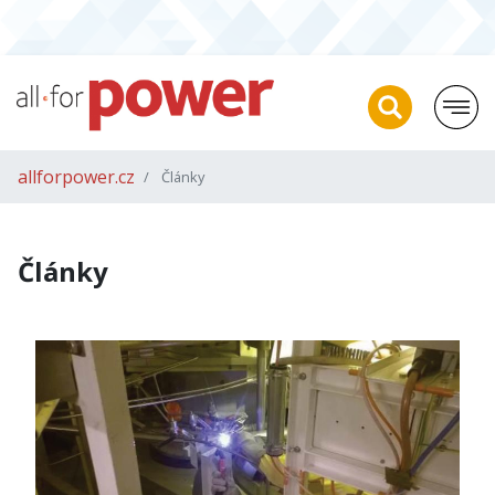
allforpower.cz
Články
Články