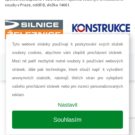
soudu v Praze, oddíl B, vložka 14661.
Tyto webové stránky používají k poskytování svých služeb
soubory cookies, abychom vám zlepšili procházení stránek.
ISSN 1802-8535 © 2009 - 2026 AF POWER agency a.s. |
Nastavení
Mezi ně patří nezbytně nutné soubory k používání webových
cookies
stránek, dále pak technologie, které slouží např. k vytváření
Developed by:
Railsformers s.r.o.
anonymních statistik, nástrojů třetích stran pro vylepšení
vašeho procházení stránek nebo pro inzerci personalizovaných
reklam.
Nastavit
Souhlasím