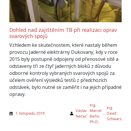
Dohled nad zajištěním TB při realizaci oprav
svarových spojů
Vzhledem ke skutečnostem, které nastaly během
provozu Jaderné elektrárny Dukovany, kdy v roce
2015 byly postupně odpojeny od přenosové sítě a
odstaveny tři ze čtyř jaderných bloků z důvodu
odborné kontroly vybraných svarových spojů za
účelem ověření výsledků testů z předchozích
odstávek, bylo nutné se zaměřit i na jejich případné
opravy.
Ing.
Ing.
Václav
Marcel
1. listopadu 2019
,
,
David
Nečas
Beňo,
Schwarz
Ph.D.