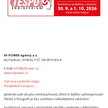
AF POWER agency a.s.
Na Pankráci 1618/30, PSČ 140 00 Praha 4
E-mail:
info@afpower.cz
www.afpower.cz
Ochrana osobních údajů
Předplatné časopisu
Jakékoliv užití obsahu včetně převzetí, šíření či dalšího zpřístupňování
článků a fotografií je bez souhlasu nakladatelství zakázáno.
Společnost zapsaná v obchodním rejstříku vedeným u Městského