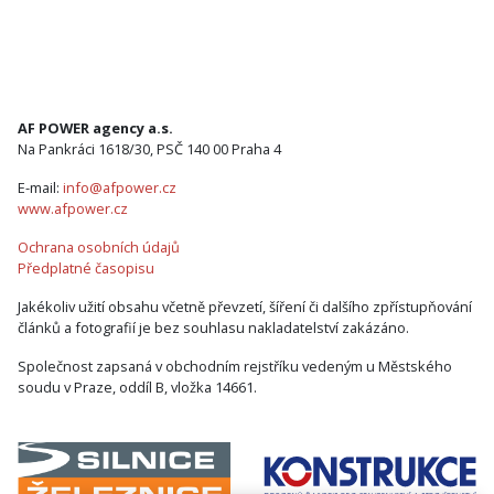
AF POWER agency a.s.
Na Pankráci 1618/30, PSČ 140 00 Praha 4
E-mail:
info@afpower.cz
www.afpower.cz
Ochrana osobních údajů
Předplatné časopisu
Jakékoliv užití obsahu včetně převzetí, šíření či dalšího zpřístupňování
článků a fotografií je bez souhlasu nakladatelství zakázáno.
Společnost zapsaná v obchodním rejstříku vedeným u Městského
soudu v Praze, oddíl B, vložka 14661.