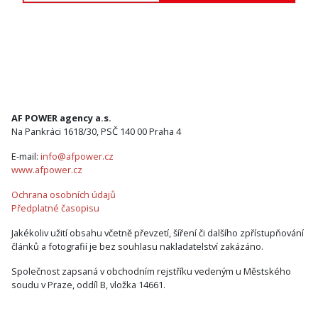
AF POWER agency a.s.
Na Pankráci 1618/30, PSČ 140 00 Praha 4
E-mail:
info@afpower.cz
www.afpower.cz
Ochrana osobních údajů
Předplatné časopisu
Jakékoliv užití obsahu včetně převzetí, šíření či dalšího zpřístupňování
článků a fotografií je bez souhlasu nakladatelství zakázáno.
Společnost zapsaná v obchodním rejstříku vedeným u Městského
soudu v Praze, oddíl B, vložka 14661.