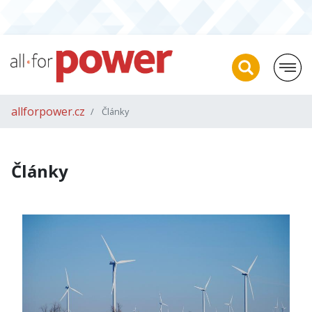
allforpower.cz
Články
Články