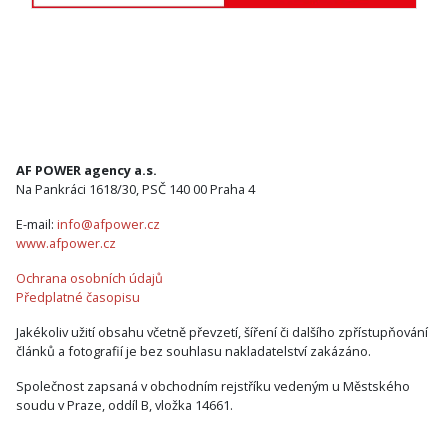
AF POWER agency a.s.
Na Pankráci 1618/30, PSČ 140 00 Praha 4
E-mail:
info@afpower.cz
www.afpower.cz
Ochrana osobních údajů
Předplatné časopisu
Jakékoliv užití obsahu včetně převzetí, šíření či dalšího zpřístupňování
článků a fotografií je bez souhlasu nakladatelství zakázáno.
Společnost zapsaná v obchodním rejstříku vedeným u Městského
soudu v Praze, oddíl B, vložka 14661.