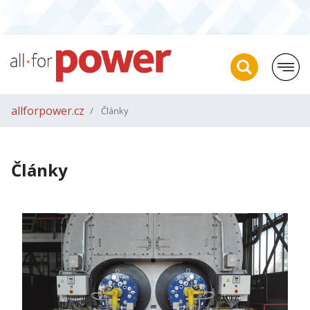
allforpower.cz
Články
Články