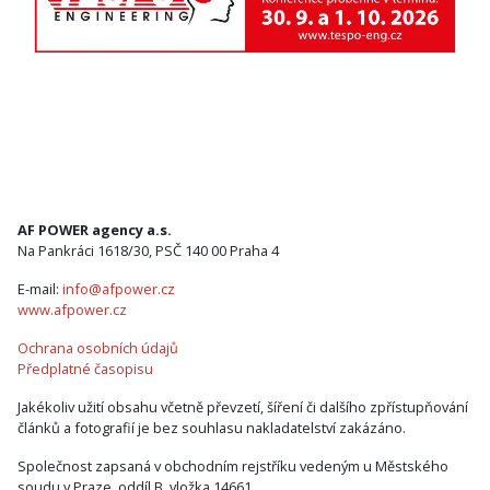
AF POWER agency a.s.
Na Pankráci 1618/30, PSČ 140 00 Praha 4
E-mail:
info@afpower.cz
www.afpower.cz
Ochrana osobních údajů
Předplatné časopisu
Jakékoliv užití obsahu včetně převzetí, šíření či dalšího zpřístupňování
článků a fotografií je bez souhlasu nakladatelství zakázáno.
Společnost zapsaná v obchodním rejstříku vedeným u Městského
soudu v Praze, oddíl B, vložka 14661.