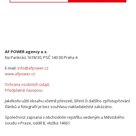
AF POWER agency a.s.
Na Pankráci 1618/30, PSČ 140 00 Praha 4
E-mail:
info@afpower.cz
www.afpower.cz
Ochrana osobních údajů
Předplatné časopisu
Jakékoliv užití obsahu včetně převzetí, šíření či dalšího zpřístupňování
článků a fotografií je bez souhlasu nakladatelství zakázáno.
Společnost zapsaná v obchodním rejstříku vedeným u Městského
soudu v Praze, oddíl B, vložka 14661.