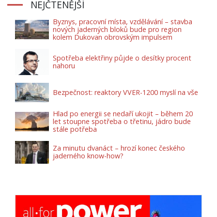
NEJČTENĚJŠÍ
Byznys, pracovní místa, vzdělávání – stavba
nových jaderných bloků bude pro region
kolem Dukovan obrovským impulsem
Spotřeba elektřiny půjde o desítky procent
nahoru
Bezpečnost: reaktory VVER-1200 myslí na vše
Hlad po energii se nedaří ukojit – během 20
let stoupne spotřeba o třetinu, jádro bude
stále potřeba
Za minutu dvanáct – hrozí konec českého
jaderného know-how?