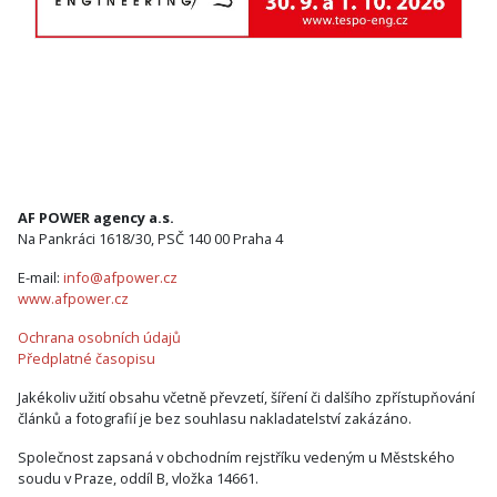
AF POWER agency a.s.
Na Pankráci 1618/30, PSČ 140 00 Praha 4
E-mail:
info@afpower.cz
www.afpower.cz
Ochrana osobních údajů
Předplatné časopisu
Jakékoliv užití obsahu včetně převzetí, šíření či dalšího zpřístupňování
článků a fotografií je bez souhlasu nakladatelství zakázáno.
Společnost zapsaná v obchodním rejstříku vedeným u Městského
soudu v Praze, oddíl B, vložka 14661.