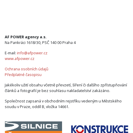
AF POWER agency a.s.
Na Pankráci 1618/30, PSČ 140 00 Praha 4
E-mail:
info@afpower.cz
www.afpower.cz
Ochrana osobních údajů
Předplatné časopisu
Jakékoliv užití obsahu včetně převzetí, šíření či dalšího zpřístupňování
článků a fotografií je bez souhlasu nakladatelství zakázáno.
Společnost zapsaná v obchodním rejstříku vedeným u Městského
soudu v Praze, oddíl B, vložka 14661.