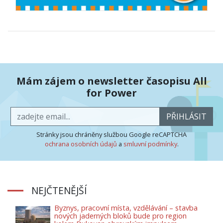
Mám zájem o newsletter časopisu All
for Power
PŘIHLÁSIT
Stránky jsou chráněny službou Google reCAPTCHA
ochrana osobních údajů
a
smluvní podmínky
.
NEJČTENĚJŠÍ
Byznys, pracovní místa, vzdělávání – stavba
nových jaderných bloků bude pro region