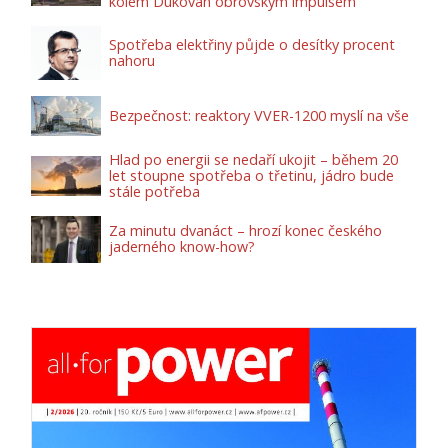
kolem Dukovan obrovským impulsem
Spotřeba elektřiny půjde o desítky procent
nahoru
Bezpečnost: reaktory VVER-1200 myslí na vše
Hlad po energii se nedaří ukojit – během 20
let stoupne spotřeba o třetinu, jádro bude
stále potřeba
Za minutu dvanáct – hrozí konec českého
jaderného know-how?