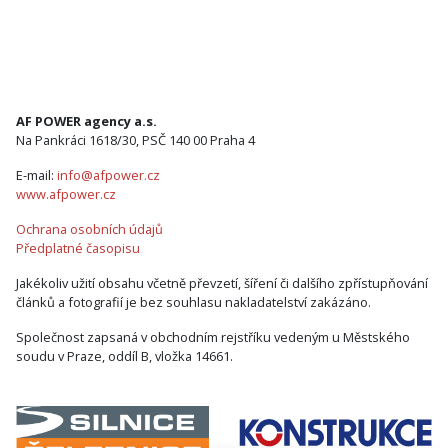
AF POWER agency a.s.
Na Pankráci 1618/30, PSČ 140 00 Praha 4
E-mail:
info@afpower.cz
www.afpower.cz
Ochrana osobních údajů
Předplatné časopisu
Jakékoliv užití obsahu včetně převzetí, šíření či dalšího zpřístupňování
článků a fotografií je bez souhlasu nakladatelství zakázáno.
Společnost zapsaná v obchodním rejstříku vedeným u Městského
soudu v Praze, oddíl B, vložka 14661.