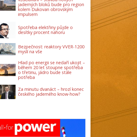
jaderných bloků bude pro region
kolem Dukovan obrovským
impulsem
Spotřeba elektřiny půjde o
desítky procent nahoru
Bezpečnost: reaktory VVER-1200
myslí na vše
Hlad po energii se nedaří ukojit –
během 20 let stoupne spotřeba
o třetinu, jádro bude stále
potřeba
Za minutu dvanáct – hrozí konec
českého jaderného know-how?