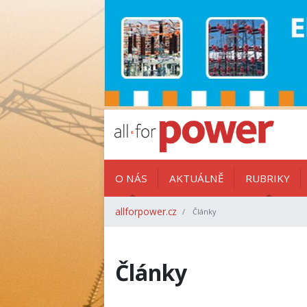
O NÁS
AKTUÁLNĚ
RUBRIKY
allforpower.cz
Články
Články