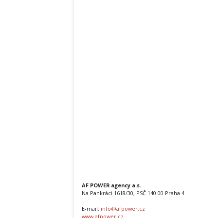
AF POWER agency a.s.
Na Pankráci 1618/30, PSČ 140 00 Praha 4
E-mail:
info@afpower.cz
www.afpower.cz