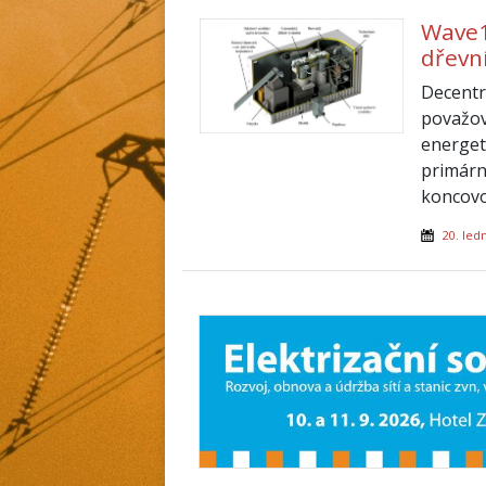
Wave1
dřevn
Decentr
považov
energet
primárn
koncovou
20. led