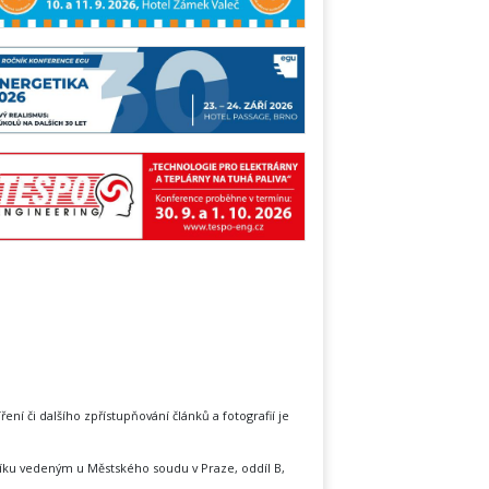
íření či dalšího zpřístupňování článků a fotografií je
íku vedeným u Městského soudu v Praze, oddíl B,