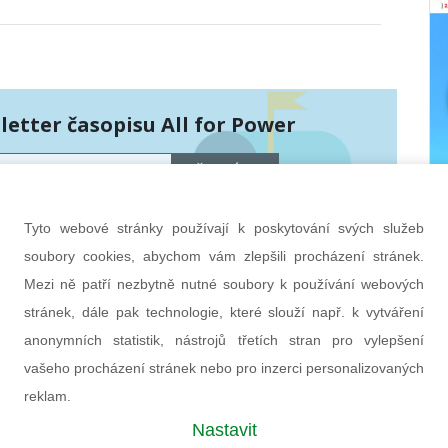
etter časopisu All for Power
PŘIHLÁSIT
hráněny službou Google reCAPTCHA
bních údajů
a
smluvní podmínky
.
Tyto webové stránky používají k poskytování svých služeb
soubory cookies, abychom vám zlepšili procházení stránek.
Mezi ně patří nezbytně nutné soubory k používání webových
stránek, dále pak technologie, které slouží např. k vytváření
anonymních statistik, nástrojů třetích stran pro vylepšení
vašeho procházení stránek nebo pro inzerci personalizovaných
reklam.
Nastavit