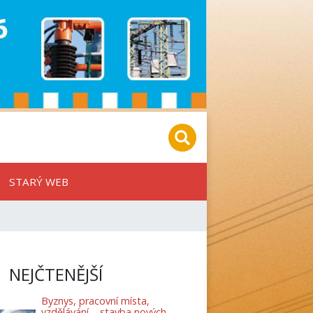
STARÝ WEB
NEJČTENĚJŠÍ
Byznys, pracovní místa,
vzdělávání – stavba nových