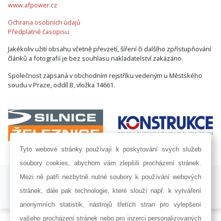
www.afpower.cz
Ochrana osobních údajů
Předplatné časopisu
Jakékoliv užití obsahu včetně převzetí, šíření či dalšího zpřístupňování
článků a fotografií je bez souhlasu nakladatelství zakázáno.
Společnost zapsaná v obchodním rejstříku vedeným u Městského
soudu v Praze, oddíl B, vložka 14661.
Tyto webové stránky používají k poskytování svých služeb
soubory cookies, abychom vám zlepšili procházení stránek.
ISSN 1802-8535 © 2009 - 2026 AF POWER agency a.s. |
Nastavení
Mezi ně patří nezbytně nutné soubory k používání webových
cookies
stránek, dále pak technologie, které slouží např. k vytváření
Developed by:
Railsformers s.r.o.
anonymních statistik, nástrojů třetích stran pro vylepšení
vašeho procházení stránek nebo pro inzerci personalizovaných