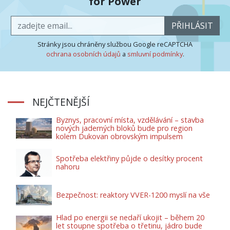
for Power
PŘIHLÁSIT
Stránky jsou chráněny službou Google reCAPTCHA
ochrana osobních údajů
a
smluvní podmínky
.
NEJČTENĚJŠÍ
Byznys, pracovní místa, vzdělávání – stavba
nových jaderných bloků bude pro region
kolem Dukovan obrovským impulsem
Spotřeba elektřiny půjde o desítky procent
nahoru
Bezpečnost: reaktory VVER-1200 myslí na vše
Hlad po energii se nedaří ukojit – během 20
let stoupne spotřeba o třetinu, jádro bude