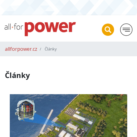
allforpower.cz
Články
Články