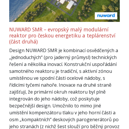
NUWARD SMR – evropský malý modulární
reaktor pro českou energetiku a teplárenství
(část druhá)
Design NUWARD SMR je kombinací osvědčených a
„jednoduchých“ (pro jaderný průmysl) technických
řešení a několika inovací. Konstrukční uspořádání
samotného reaktoru je tradiční, s aktivní zónou
umístěnou ve spodní části ocelové nádoby, s
řídicími tyčemi nahoře. Inovace na druhé straně
zajišťují, že primární okruh reaktoru byl plně
integrován do jeho nádoby, což poskytuje
bezpečnější design. Umožnilo to mimo jiné
umístění kompenzátoru tlaku v jeho horní části a
osm „kompaktních“ deskových parogenerátorů po
jeho stranách (z nichž šest slouží pro běžný provoz