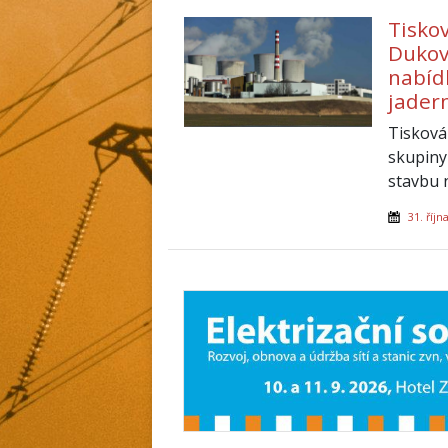
Tisko
Dukova
nabíd
jader
Tisková
skupiny
stavbu 
31. říjn