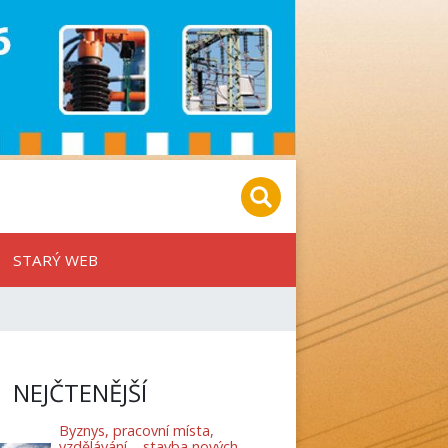
STARÝ WEB
NEJČTENĚJŠÍ
Byznys, pracovní místa,
vzdělávání – stavba nových