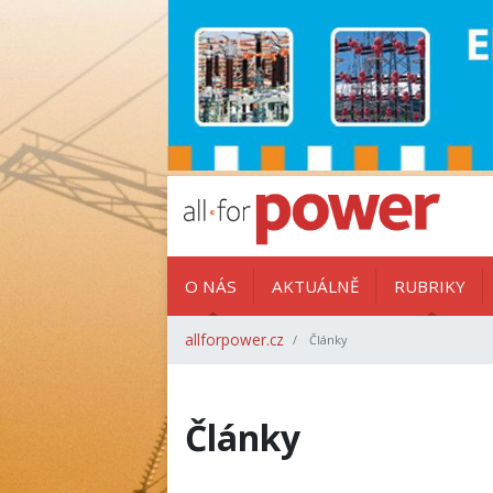
O NÁS
AKTUÁLNĚ
RUBRIKY
allforpower.cz
Články
Články