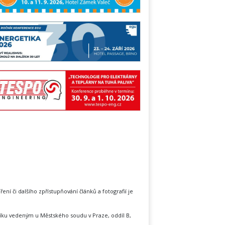
íření či dalšího zpřístupňování článků a fotografií je
íku vedeným u Městského soudu v Praze, oddíl B,