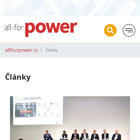
allforpower.cz
Články
Články