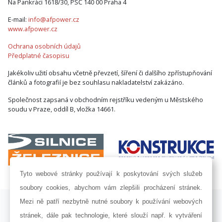
Na Pankráci 1618/30, PSČ 140 00 Praha 4
E-mail:
info@afpower.cz
www.afpower.cz
Ochrana osobních údajů
Předplatné časopisu
Jakékoliv užití obsahu včetně převzetí, šíření či dalšího zpřístupňování
článků a fotografií je bez souhlasu nakladatelství zakázáno.
Společnost zapsaná v obchodním rejstříku vedeným u Městského
soudu v Praze, oddíl B, vložka 14661.
Tyto webové stránky používají k poskytování svých služeb
soubory cookies, abychom vám zlepšili procházení stránek.
ISSN 1802-8535 © 2009 - 2026 AF POWER agency a.s. |
Nastavení
Mezi ně patří nezbytně nutné soubory k používání webových
cookies
stránek, dále pak technologie, které slouží např. k vytváření