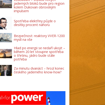
jaderných bloků bude pro region
kolem Dukovan obrovským
impulsem
Spotřeba elektřiny půjde o
desítky procent nahoru
Bezpečnost: reaktory VVER-1200
myslí na vše
Hlad po energii se nedaří ukojit –
během 20 let stoupne spotřeba
o třetinu, jádro bude stále
potřeba
Za minutu dvanáct – hrozí konec
českého jaderného know-how?