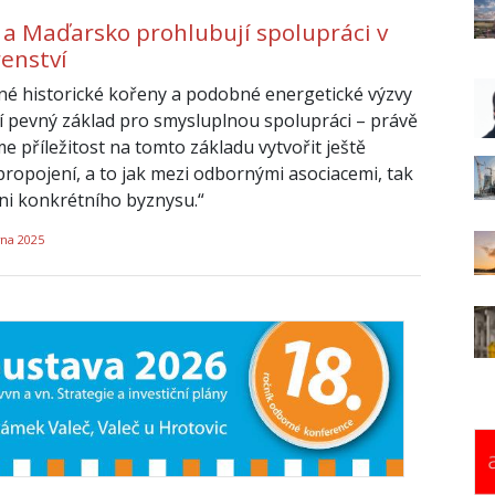
 a Maďarsko prohlubují spolupráci v
renství
né historické kořeny a podobné energetické výzvy
jí pevný základ pro smysluplnou spolupráci – právě
e příležitost na tomto základu vytvořit ještě
 propojení, a to jak mezi odbornými asociacemi, tak
ni konkrétního byznysu.“
vna 2025