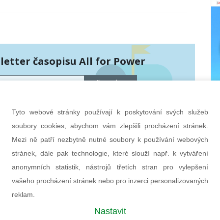
etter časopisu All for Power
PŘIHLÁSIT
hráněny službou Google reCAPTCHA
bních údajů
a
smluvní podmínky
.
Tyto webové stránky používají k poskytování svých služeb
soubory cookies, abychom vám zlepšili procházení stránek.
Mezi ně patří nezbytně nutné soubory k používání webových
stránek, dále pak technologie, které slouží např. k vytváření
anonymních statistik, nástrojů třetích stran pro vylepšení
vašeho procházení stránek nebo pro inzerci personalizovaných
reklam.
Nastavit