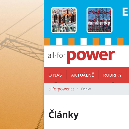
O NÁS
AKTUÁLNĚ
RUBRIKY
allforpower.cz
Články
Články