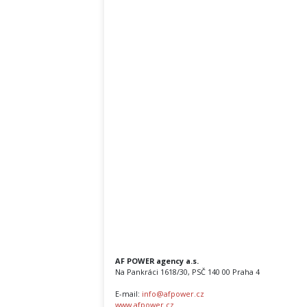
AF POWER agency a.s.
Na Pankráci 1618/30, PSČ 140 00 Praha 4
E-mail:
info@afpower.cz
www.afpower.cz