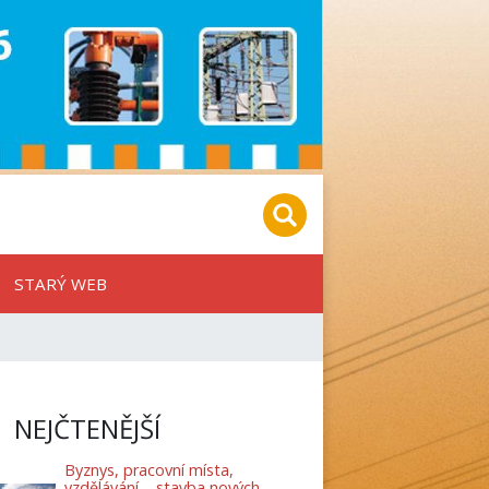
STARÝ WEB
NEJČTENĚJŠÍ
Byznys, pracovní místa,
vzdělávání – stavba nových