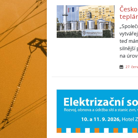
Česko
teplá
„Společ
vytváře
teď mám
silnější
na úrov
27. čer