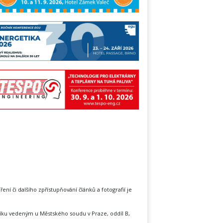
íření či dalšího zpřístupňování článků a fotografií je
íku vedeným u Městského soudu v Praze, oddíl B,