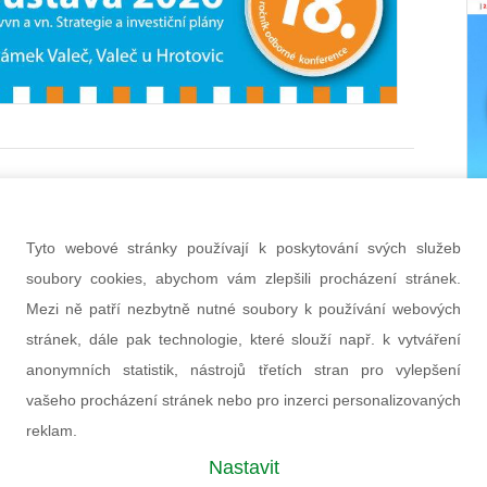
Tyto webové stránky používají k poskytování svých služeb
etter časopisu All for Power
soubory cookies, abychom vám zlepšili procházení stránek.
PŘIHLÁSIT
Mezi ně patří nezbytně nutné soubory k používání webových
stránek, dále pak technologie, které slouží např. k vytváření
hráněny službou Google reCAPTCHA
bních údajů
a
smluvní podmínky
.
anonymních statistik, nástrojů třetích stran pro vylepšení
vašeho procházení stránek nebo pro inzerci personalizovaných
reklam.
Nastavit