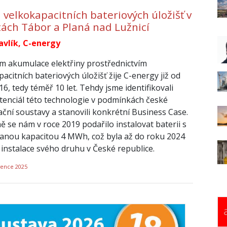
 velkokapacitních bateriových úložišť v
tách Tábor a Planá nad Lužnicí
avlík, C-energy
 akumulace elektřiny prostřednictvím
acitních bateriových úložišť žije C-energy již od
6, tedy téměř 10 let. Tehdy jsme identifikovali
otenciál této technologie v podmínkách české
ační soustavy a stanovili konkrétní Business Case.
ě se nám v roce 2019 podařilo instalovat baterii s
vanou kapacitou 4 MWh, což byla až do roku 2024
í instalace svého druhu v České republice.
vence 2025