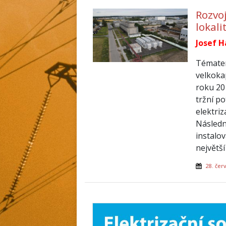
Rozvoj
lokali
Josef H
Tématem
velkokap
roku 201
tržní p
elektriz
Následn
instalo
největš
28. čer