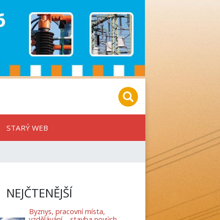
STARÝ WEB
NEJČTENĚJŠÍ
Byznys, pracovní místa,
vzdělávání – stavba nových