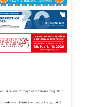
íření či dalšího zpřístupňování článků a fotografií je
íku vedeným u Městského soudu v Praze, oddíl B,