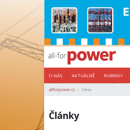
O NÁS
AKTUÁLNĚ
RUBRIKY
allforpower.cz
Články
Články