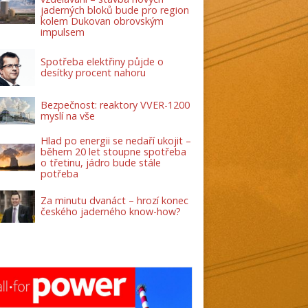
jaderných bloků bude pro region
kolem Dukovan obrovským
impulsem
Spotřeba elektřiny půjde o
desítky procent nahoru
Bezpečnost: reaktory VVER-1200
myslí na vše
Hlad po energii se nedaří ukojit –
během 20 let stoupne spotřeba
o třetinu, jádro bude stále
potřeba
Za minutu dvanáct – hrozí konec
českého jaderného know-how?