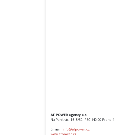
AF POWER agency a.s.
Na Pankráci 1618/30, PSČ 140 00 Praha 4
E-mail:
info@afpower.cz
www.afpower.cz