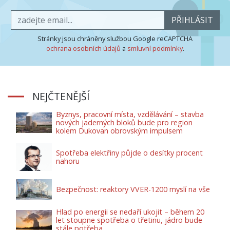
PŘIHLÁSIT
Stránky jsou chráněny službou Google reCAPTCHA
ochrana osobních údajů
a
smluvní podmínky
.
NEJČTENĚJŠÍ
Byznys, pracovní místa, vzdělávání – stavba
nových jaderných bloků bude pro region
kolem Dukovan obrovským impulsem
Spotřeba elektřiny půjde o desítky procent
nahoru
Bezpečnost: reaktory VVER-1200 myslí na vše
Hlad po energii se nedaří ukojit – během 20
let stoupne spotřeba o třetinu, jádro bude
stále potřeba