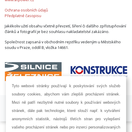
Ochrana osobních údajů
Předplatné časopisu
Jakékoliv užití obsahu včetně převzetí, šíření či dalšího zpřístupňování
článků a fotografií je bez souhlasu nakladatelství zakázáno.
Společnost zapsaná v obchodním rejstříku vedeným u Městského
soudu v Praze, oddíl B, vložka 14661.
Tyto webové stránky používají k poskytování svých služeb
soubory cookies, abychom vám zlepšili procházení stránek.
ISSN 1802-8535 © 2009 - 2026 AF POWER agency a.s. |
Nastavení
Mezi ně patří nezbytně nutné soubory k používání webových
cookies
stránek, dále pak technologie, které slouží např. k vytváření
Developed by:
Railsformers s.r.o.
anonymních statistik, nástrojů třetích stran pro vylepšení
vašeho procházení stránek nebo pro inzerci personalizovaných