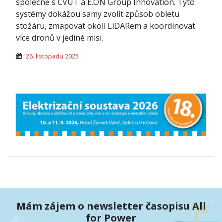
společně s ČVUT a E.ON Group Innovation. Tyto
systémy dokážou samy zvolit způsob obletu
stožáru, zmapovat okolí LiDARem a koordinovat
více dronů v jediné misi.
26. listopadu 2025
Mám zájem o newsletter časopisu All
for Power