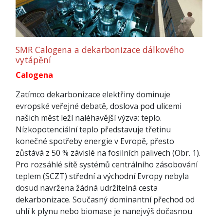
SMR Calogena a dekarbonizace dálkového
vytápění
Calogena
Zatímco dekarbonizace elektřiny dominuje
evropské veřejné debatě, doslova pod ulicemi
našich měst leží naléhavější výzva: teplo.
Nízkopotenciální teplo představuje třetinu
konečné spotřeby energie v Evropě, přesto
zůstává z 50 % závislé na fosilních palivech (Obr. 1).
Pro rozsáhlé sítě systémů centrálního zásobování
teplem (SCZT) střední a východní Evropy nebyla
dosud navržena žádná udržitelná cesta
dekarbonizace. Současný dominantní přechod od
uhlí k plynu nebo biomase je nanejvýš dočasnou