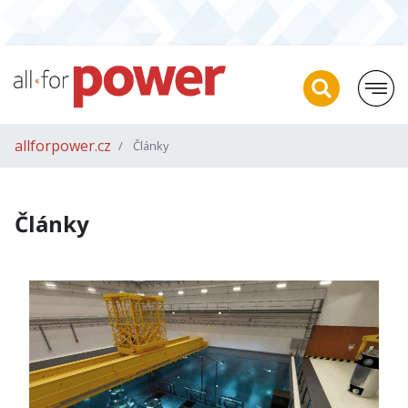
allforpower.cz
Články
Články