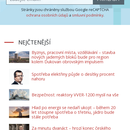
Stránky jsou chráněny službou Google reCAPTCHA
ochrana osobních údajů
a
smluvní podmínky
.
NEJČTENĚJŠÍ
Byznys, pracovní místa, vzdělávání – stavba
nových jaderných bloků bude pro region
kolem Dukovan obrovským impulsem
Spotřeba elektřiny půjde o desítky procent
nahoru
Bezpečnost: reaktory VVER-1200 myslí na vše
Hlad po energii se nedaří ukojit – během 20
let stoupne spotřeba o třetinu, jádro bude
stále potřeba
Za minutu dvanáct – hrozí konec českého