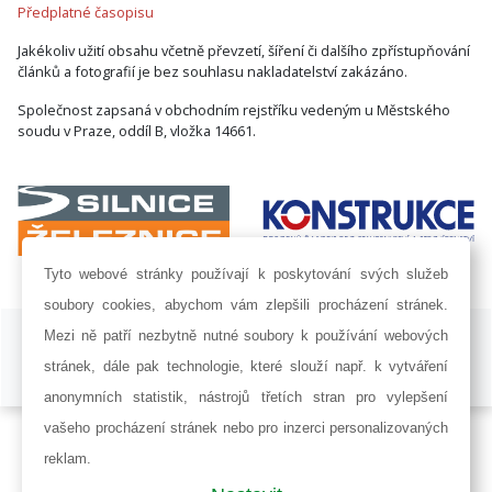
Předplatné časopisu
Jakékoliv užití obsahu včetně převzetí, šíření či dalšího zpřístupňování
článků a fotografií je bez souhlasu nakladatelství zakázáno.
Společnost zapsaná v obchodním rejstříku vedeným u Městského
soudu v Praze, oddíl B, vložka 14661.
Tyto webové stránky používají k poskytování svých služeb
soubory cookies, abychom vám zlepšili procházení stránek.
ISSN 1802-8535 © 2009 - 2026 AF POWER agency a.s. |
Nastavení
Mezi ně patří nezbytně nutné soubory k používání webových
cookies
stránek, dále pak technologie, které slouží např. k vytváření
Developed by:
Railsformers s.r.o.
anonymních statistik, nástrojů třetích stran pro vylepšení
vašeho procházení stránek nebo pro inzerci personalizovaných
reklam.