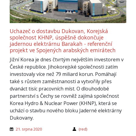
Uchazeč o dostavbu Dukovan, Korejská
společnost KHNP, úspěšně dokončuje
jadernou elektrárnu Barakah - referenční
projekt ve Spojených arabských emirátech
Jižní Korea je dnes čtvrtým největším investorem v
České republice. Jihokorejské společnosti zatím
investovaly více než 79 miliard korun. Pomáhají
také s růstem zaměstnanosti a vytvořily přes
dvanáct tisíc pracovních míst. O dlouhodobé
partnerství s Čechy se rovněž zajímá společnost
Korea Hydro & Nuclear Power (KHNP), která se
uchází o stavbu nového bloku Jaderné elektrárny
Dukovany.
21. srpna 2020
(red)