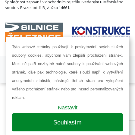
Společnost zapsaná v obchodním rejstříku vedeným u Městského
soudu v Praze, oddíl B, vložka 14661.
Tyto webové stránky používají k poskytování svých služeb
soubory cookies, abychom vám zlepšili procházení stránek.
ISSN 1802-8535 © 2009 - 2026 AF POWER agency a.s. |
Nastavení
Mezi ně patří nezbytně nutné soubory k používání webových
cookies
stránek, dále pak technologie, které slouží např. k vytváření
Developed by:
Railsformers s.r.o.
anonymních statistik, nástrojů třetích stran pro vylepšení
vašeho procházení stránek nebo pro inzerci personalizovaných
reklam.
Nastavit
Souhlasím