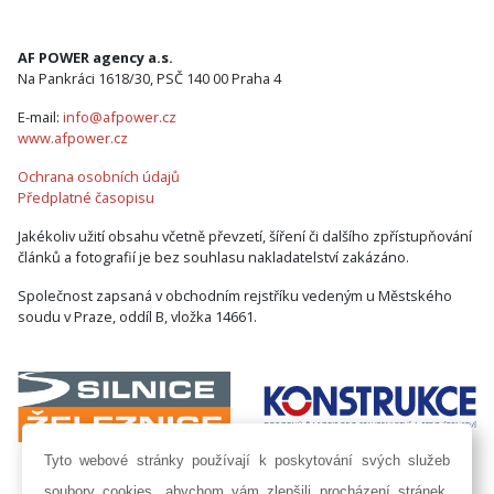
AF POWER agency a.s.
Na Pankráci 1618/30, PSČ 140 00 Praha 4
E-mail:
info@afpower.cz
www.afpower.cz
Ochrana osobních údajů
Předplatné časopisu
Jakékoliv užití obsahu včetně převzetí, šíření či dalšího zpřístupňování
článků a fotografií je bez souhlasu nakladatelství zakázáno.
Společnost zapsaná v obchodním rejstříku vedeným u Městského
soudu v Praze, oddíl B, vložka 14661.
Tyto webové stránky používají k poskytování svých služeb
soubory cookies, abychom vám zlepšili procházení stránek.