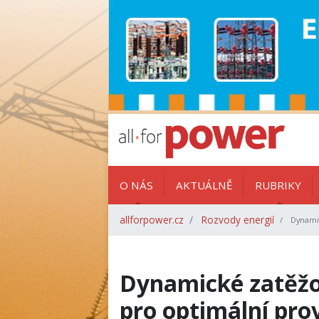
O NÁS
AKTUÁLNĚ
RUBRIKY
allforpower.cz
Rozvody energií
Dynamic
Dynamické zatěžov
pro optimální pro