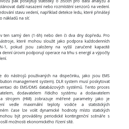
zu pak poskytují statistiky o ziscích pro další analýzu a
 plánovat další nasazení nebo rozmístění senzorů na vedení.
dování stavu vedení, například detekce ledu, které přinášejí
 nákladů na síť.
 v ten samý den (1-6h) nebo den či dva dny dopředu. Pro
í nástroje, které mohou sloužit jako podpora každodenních
e N-1, pokud jsou založeny na vyšší zaručené kapacitě
 denní úrovni podporují operace na trhu s energií a výpočty
ení.
e do nástrojů používaných na dispečinku, jako jsou EMS
ibution management system). DLR system musí poskytovat
mentaci do EMS/DMS databázových systémů. Tento proces
ratelem, dodavatelem řídicího systému a dodavatelem
a strojem (HMI) zobrazuje měřené parametry jako je
í vedle maximální teploty vodiče a statistických
lném čase lze volit dynamické hodnoty místo statických
mohou být prováděny periodické kontingenční scénáře s
sílí možnosti ekonomického řízení sítě.