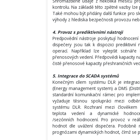
Shromážděné údaje z několika měsíců provo
kontrolu. Na základě této zpětné vazby lze
Také mohou být přidány další funkce pro sle
výhody z hlediska bezpečnosti provozu nebo
4. Provoz s prediktivními nástroji
Predpovědní nástroje poskytují hodnocení
dispečery jsou tak k dispozici prediktivn
operací. Například lze vylepšit scénář
přenosových vedení. Předpovědi kapacity na
čisté přenosové kapacity přeshraničních ved
5. Integrace do SCADA systémů
Konečným cílem systému DLR je integrac
(Energy management system) a DMS (Distr
standardní komunikační rámec pro imple
vyžaduje těsnou spolupráci mezi odbě
systému DLR. Rozhraní mezi člověkem 
teplota vedení a dynamické hodnocen
/sezónních hodnocení. Pro provoz v reá
hodnot dle uvážení dispečera. Podobně 
prognózami dynamických hodnot, čímž se po