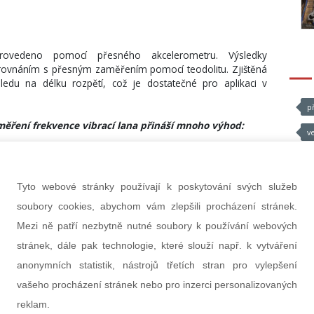
rovedeno pomocí přesného akcelerometru. Výsledky
rovnáním s přesným zaměřením pomocí teodolitu. Zjištěná
du na délku rozpětí, což je dostatečné pro aplikaci v
p
ěření frekvence vibrací lana přináší mnoho výhod:
v
at, při uvedení do provozu se pouze umístí senzor na vodič
kovaná kalibrace po celou dobu životnosti při
Tyto webové stránky používají k poskytování svých služeb
k (normální stárnutí, zkraty, mechanická namáhání)
soubory cookies, abychom vám zlepšili procházení stránek.
ízení v rámci rozpětí (s výjimkou polohy uprostřed rozpětí,
Mezi ně patří nezbytně nutné soubory k používání webových
stránek, dále pak technologie, které slouží např. k vytváření
t žádné studie pro umístění zařízení
(obvykle trvá méně než 30 min)
anonymních statistik, nástrojů třetích stran pro vylepšení
vašeho procházení stránek nebo pro inzerci personalizovaných
eny na teplotu vodičů pomocí stavové rovnice pro vedení.
em, jak stanovit teplotu vodiče, protože průhyb je přímo
reklam.