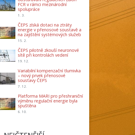
FCR v rámci mezinárodní
spolupráce
1. 3.
ČEPS získá dotaci na ztráty
energie v přenosové soustavě a
na zajištění systémových služeb
15. 2.
ČEPS pilotně zkouší neuronové
sítě při kontrolách vedení
19. 12.
Variabilní kompenzační tlumivka
– nový prvek přenosové
soustavy ČEPS
7. 12.
Platforma MARI pro přeshraniční
výměnu regulační energie byla
spuštěna
6. 10.