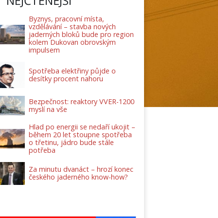
NEJČTENĚJŠÍ
Byznys, pracovní místa,
vzdělávání – stavba nových
jaderných bloků bude pro region
kolem Dukovan obrovským
impulsem
Spotřeba elektřiny půjde o
desítky procent nahoru
Bezpečnost: reaktory VVER-1200
myslí na vše
Hlad po energii se nedaří ukojit –
během 20 let stoupne spotřeba
o třetinu, jádro bude stále
potřeba
Za minutu dvanáct – hrozí konec
českého jaderného know-how?