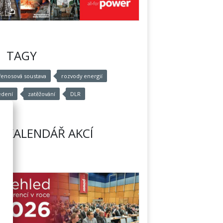
TAGY
řenosová soustava
rozvody energií
edení
zatěžování
DLR
KALENDÁŘ AKCÍ