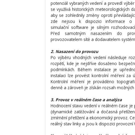
potenciál vybraných vedení a provedl výběr 
se využívá historických meteorologických 
aby se zohlednily změny oproti převlád
zde nejsou k dispozici informace o
simulační software je silným rozhodovací
Před samotným nasazením do provo
provozovatelem sítě a dodavatelem systém
2. Nasazení do provozu
Po výběru vhodných vedení následuje rozh
rozpětí, kde je nejdříve dosaženo bezpečno
podmínkách. Během instalace je upředn
instalaci lze provést kontrolní měření za 
Kontrolní měření je prováděno topogra
denně a zároveň je získán rozsah možných
3. Provoz v reálném čase a analýza
Hodnocení stavu vedení v reálném čase je 
(dynamické zatěžování a dočasná přetížen
zmírnění přetížení a ekonomický provoz. C
reálný stav linky a jsou k dispozici provozní 