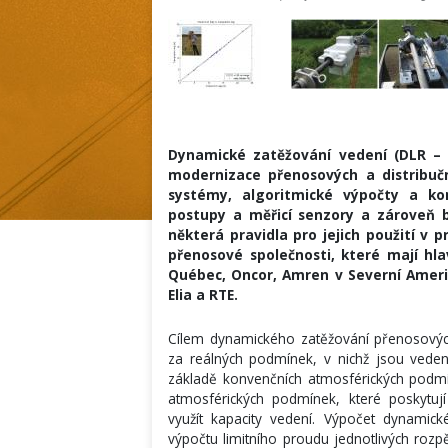
Dynamické zatěžování vedení (DLR – 
modernizace přenosových a distribučn
systémy, algoritmické výpočty a ko
postupy a měřicí senzory a zároveň 
některá pravidla pro jejich použití v p
přenosové společnosti, které mají hla
Québec, Oncor, Amren v Severní Americ
Elia a RTE.
Cílem dynamického zatěžování přenosovýc
za reálných podmínek, v nichž jsou veden
základě konvenčních atmosférických podmín
atmosférických podmínek, které poskytují
využít kapacity vedení. Výpočet dynamic
výpočtu limitního proudu jednotlivých rozp