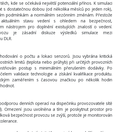
těch, kde se očekává největší potenciální přínos. K simulaci
dat s dostatečnou dobou (od několika měsíců po jeden rok),
ajícím podmínkám a normálním sezónním změnám. Přestože
 aktuálním stavu vedení s ohledem na bezpečnost,
m nástrojem pro doplnění existujících znalostí o vedení.
zu je zásadní diskuze výsledků simulace mezi
u DLR.
odování o počtu a lokaci senzorů. Jsou vybrána kritická
stních limitů (teplota nebo průhyb) při určitých provozních
ostňován postup s minimálním přerušením dodávky. Po
účelem validace technologie a získání kvalifikace produktu.
fickým zaměřením s časovou značkou po několik hodin
 hodnot.
podporou denních operací na dispečinku provozovatele sítě
í). Omezení jsou uvolněna a tím je poskytnut prostor pro
elková bezpečnost provozu se zvýší, protože je monitorován
tolerance.