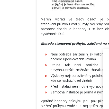
Měření vibrací ve třech osách je p
stanovení průhybu vodičů byly ověřeny po
přesnost dosahuje hodnoty 1 % bez ohle
systémech DLR.
Metoda stanovení průhybu založená na m
Není potřeba zařízení nijak kalibrov
pomocí upevňovacích šroubů
Stejně tak není potřeba opa
nevyhnutelných změnách charakteristi
Výsledky nejsou ovlivněny polohou zař
kde se nachází uzel vlnění)
Před instalací není nutné vypracováva
Samotná instalace je přímá a rychlá 
Zjištěné hodnoty průhybu jsou pak převed
Měření průhybu vodiče je nejlepším způsob