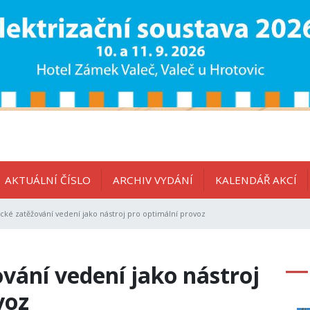
AKTUÁLNÍ ČÍSLO
ARCHIV VYDÁNÍ
KALENDÁŘ AKCÍ
ké zatěžování vedení jako nástroj pro optimální provoz
ání vedení jako nástroj
voz