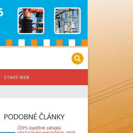
STARÝ WEB
PODOBNÉ ČLÁNKY
ČEPS úspěšně zahájila
obstarávání regulačních záloh