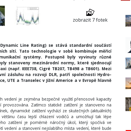
zobrazit 7 fotek
Dynamic Line Rating) se stává standardní součástí
ích sítí. Tato technologie v sobě kombinuje měřicí
munikační systémy. Postupně byly vyvinuty různé
byly stanoveny mezinárodní normy, které sjednocují
raxi (např. IEEE738, Cigré TB207, TB498 a TB601). Mezi
vní zásluhu na rozvoji DLR, patří společnosti Hydro-
e, UTE a Transelec v Jižní Americe a v Evropě hlavně
h vedení je zejména bezpečné využití přenosové kapacity
í provozována. Zatímco statické zatížení je stanoveno na
ek, dynamické zatížení vychází ze skutečných (aktuálních)
 většinu času lepší chlazení vodičů a umožňují tak lépe
kého zatížení je poměrně náročný úkol, který spočívá ve
ětí vedení a stanovení nejslabšího místa vedení, které bude