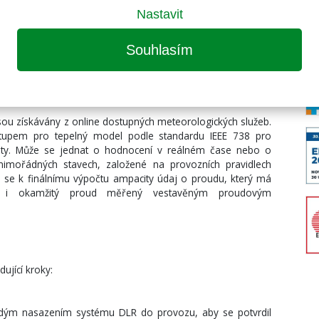
u na události ovlivňující vedení.
Nastavit
acity je skutečná rychlost větru. Tuto veličinu systém
omocí akcelerometrů, které zaznamenávají vibrace a úhel
Souhlasím
a rychlost větru. Ampacimon tedy není závislý na údajích z
é stanice obvykle nejsou umístěné ve správném místě a
ší rychlosti větru (<2m/s).
jsou získávány z online dostupných meteorologických služeb.
tupem pro tepelný model podle standardu IEEE 738 pro
ty. Může se jednat o hodnocení v reálném čase nebo o
imořádných stavech, založené na provozních pravidlech
 se k finálnímu výpočtu ampacity údaj o proudu, který má
žít i okamžitý proud měřený vestavěným proudovým
ující kroky:
ždým nasazením systému DLR do provozu, aby se potvrdil