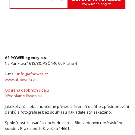
AF POWER agency a.s.
Na Pankráci 1618/30, PSČ 140 00 Praha 4
E-mail:
info@afpower.cz
www.afpower.cz
Ochrana osobních údajů
Předplatné časopisu
Jakékoliv užití obsahu včetně převzetí, šíření či dalšího zpřístupňování
článků a fotografií je bez souhlasu nakladatelství zakázáno.
Společnost zapsaná v obchodním rejstříku vedeným u Městského
soudu v Praze, oddíl B, vložka 14661.