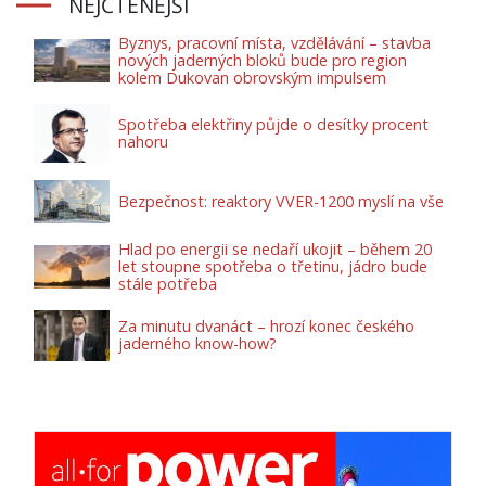
NEJČTENĚJŠÍ
Byznys, pracovní místa, vzdělávání – stavba
nových jaderných bloků bude pro region
kolem Dukovan obrovským impulsem
Spotřeba elektřiny půjde o desítky procent
nahoru
Bezpečnost: reaktory VVER-1200 myslí na vše
Hlad po energii se nedaří ukojit – během 20
let stoupne spotřeba o třetinu, jádro bude
stále potřeba
Za minutu dvanáct – hrozí konec českého
jaderného know-how?