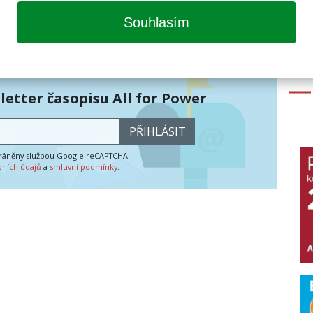
since 2022
Tomáš Jílek
Souhlasím
etter časopisu All for Power
PŘIHLÁSIT
hráněny službou Google reCAPTCHA
bních údajů
a
smluvní podmínky
.