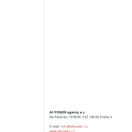
AF POWER agency a.s.
Na Pankráci 1618/30, PSČ 140 00 Praha 4
E-mail:
info@afpower.cz
www.afpower.cz