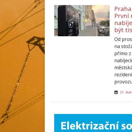
Praha
První
nabíje
být ti
Od pros
na stož
přímo z 
nabíjecí
městská
reziden
provozu
21. dub