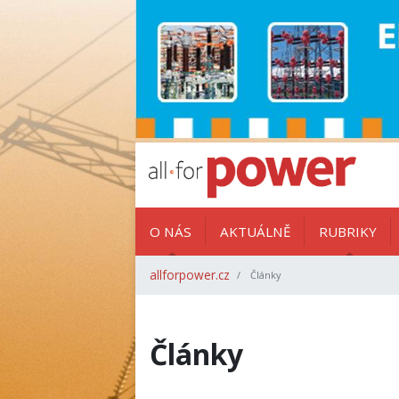
O NÁS
AKTUÁLNĚ
RUBRIKY
allforpower.cz
Články
Články