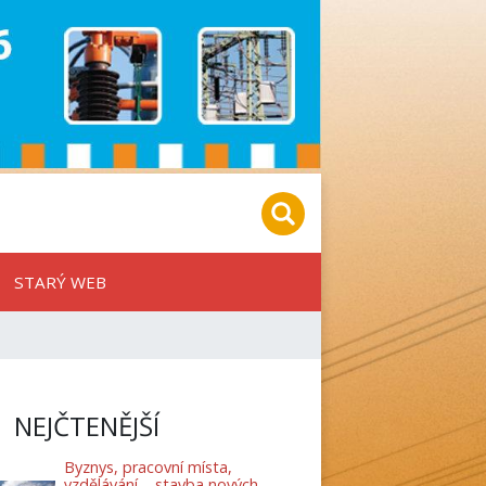
STARÝ WEB
NEJČTENĚJŠÍ
Byznys, pracovní místa,
vzdělávání – stavba nových