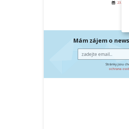
23. pro
Mám zájem o newsl
Stránky jsou c
ochrana oso