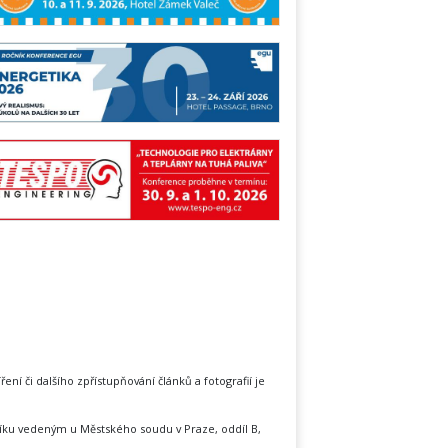
íření či dalšího zpřístupňování článků a fotografií je
íku vedeným u Městského soudu v Praze, oddíl B,