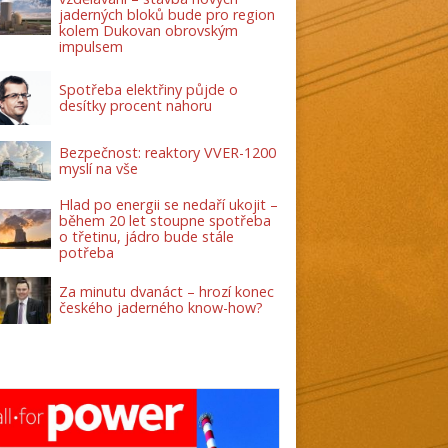
jaderných bloků bude pro region
kolem Dukovan obrovským
impulsem
Spotřeba elektřiny půjde o
desítky procent nahoru
Bezpečnost: reaktory VVER-1200
myslí na vše
Hlad po energii se nedaří ukojit –
během 20 let stoupne spotřeba
o třetinu, jádro bude stále
potřeba
Za minutu dvanáct – hrozí konec
českého jaderného know-how?