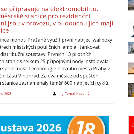
 se připravuje na elektromobilitu.
 městské stanice pro rezidenční
ní jsou v provozu, v budoucnu jich mají
síce
ince mohou Pražané využít první nabíjecí wallboxy
árech městských pouličních lamp a „tankovat“
distribuční soustavy. Prvních 13 pilotních
ch stanic s celkem 25 přípojnými body instalovala
 společnost Technologie hlavního města Prahy v
ční části Vinohrad. Za dva měsíce od spuštění
 stanice zaznamenaly téměř 600 nabíjecích cyklů.
na 2023
Ing. Tomáš Novotný