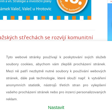
žských střechách se rozvíjí komunitní
etika
á energetická krize zcela mění zavedené pohledy
ování trhu s energiemi, energetické investice a
Tyto webové stránky používají k poskytování svých služeb
 modely. V Praze se politické proklamace avizující
soubory cookies, abychom vám zlepšili procházení stránek.
 investice do obnovitelných zdrojů a
Mezi ně patří nezbytně nutné soubory k používání webových
alizované, komunitní energetiky objevily už zkraje
stránek, dále pak technologie, které slouží např. k vytváření
ho roku. Technologie hlavního města Prahy, jako
anonymních statistik, nástrojů třetích stran pro vylepšení
100% vlastněná akciová společnost, navíc s
vašeho procházení stránek nebo pro inzerci personalizovaných
 vztahem k elektrotechnickým instalacím, má být
z hlavních hráčů v plánované masivní výstavbě
reklam.
h energetických zdrojů.
Nastavit