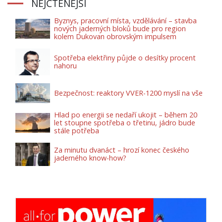
NEJČTENĚJŠÍ
Byznys, pracovní místa, vzdělávání – stavba
nových jaderných bloků bude pro region
kolem Dukovan obrovským impulsem
Spotřeba elektřiny půjde o desítky procent
nahoru
Bezpečnost: reaktory VVER-1200 myslí na vše
Hlad po energii se nedaří ukojit – během 20
let stoupne spotřeba o třetinu, jádro bude
stále potřeba
Za minutu dvanáct – hrozí konec českého
jaderného know-how?