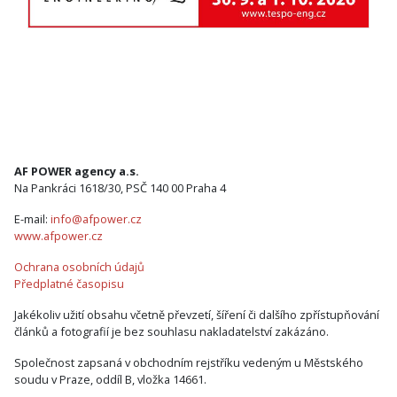
AF POWER agency a.s.
Na Pankráci 1618/30, PSČ 140 00 Praha 4
E-mail:
info@afpower.cz
www.afpower.cz
Ochrana osobních údajů
Předplatné časopisu
Jakékoliv užití obsahu včetně převzetí, šíření či dalšího zpřístupňování
článků a fotografií je bez souhlasu nakladatelství zakázáno.
Společnost zapsaná v obchodním rejstříku vedeným u Městského
soudu v Praze, oddíl B, vložka 14661.