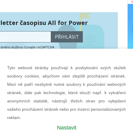
etter časopisu All for Power
PŘIHLÁSIT
hráněny službou Google reCAPTCHA
bních údajů
a
smluvní podmínky
.
Tyto webové stránky používají k poskytování svých služeb
soubory cookies, abychom vám zlepšili procházení stránek.
Mezi ně patří nezbytně nutné soubory k používání webových
stránek, dále pak technologie, které slouží např. k vytváření
anonymních statistik, nástrojů třetích stran pro vylepšení
vašeho procházení stránek nebo pro inzerci personalizovaných
reklam.
Nastavit