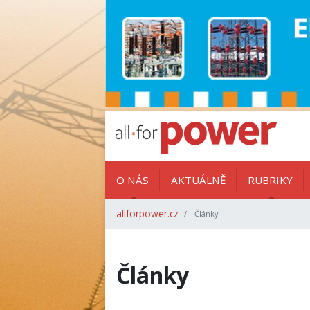
O NÁS
AKTUÁLNĚ
RUBRIKY
allforpower.cz
Články
Články