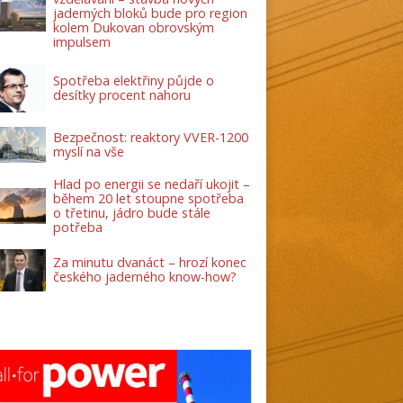
jaderných bloků bude pro region
kolem Dukovan obrovským
impulsem
Spotřeba elektřiny půjde o
desítky procent nahoru
Bezpečnost: reaktory VVER-1200
myslí na vše
Hlad po energii se nedaří ukojit –
během 20 let stoupne spotřeba
o třetinu, jádro bude stále
potřeba
Za minutu dvanáct – hrozí konec
českého jaderného know-how?