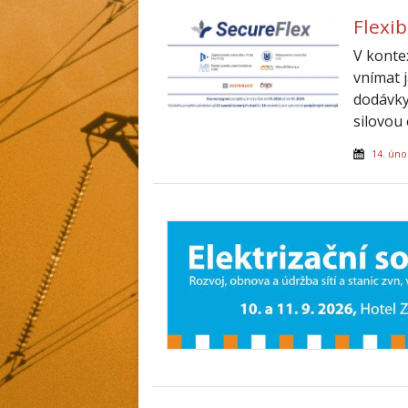
Flexi
V konte
vnímat 
dodávky
silovou 
14. úno