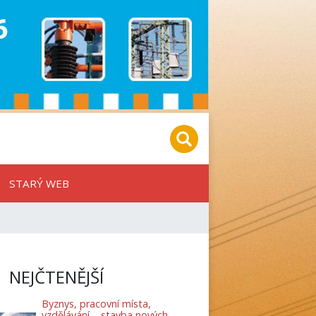
STARÝ WEB
NEJČTENĚJŠÍ
Byznys, pracovní místa,
vzdělávání – stavba nových