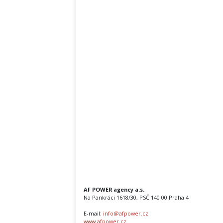
AF POWER agency a.s.
Na Pankráci 1618/30, PSČ 140 00 Praha 4
E-mail:
info@afpower.cz
www.afpower.cz