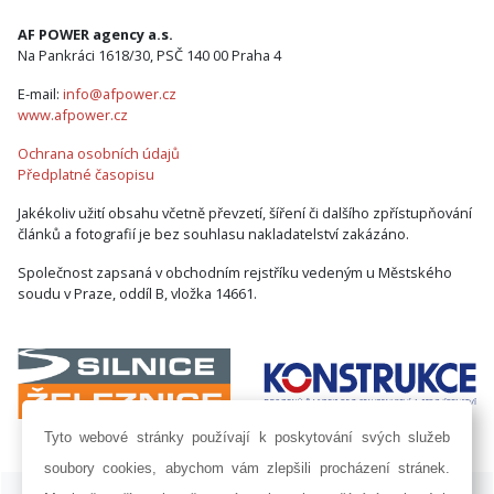
AF POWER agency a.s.
Na Pankráci 1618/30, PSČ 140 00 Praha 4
E-mail:
info@afpower.cz
www.afpower.cz
Ochrana osobních údajů
Předplatné časopisu
Jakékoliv užití obsahu včetně převzetí, šíření či dalšího zpřístupňování
článků a fotografií je bez souhlasu nakladatelství zakázáno.
Společnost zapsaná v obchodním rejstříku vedeným u Městského
soudu v Praze, oddíl B, vložka 14661.
Tyto webové stránky používají k poskytování svých služeb
soubory cookies, abychom vám zlepšili procházení stránek.
ISSN 1802-8535 © 2009 - 2026 AF POWER agency a.s. |
Nastavení