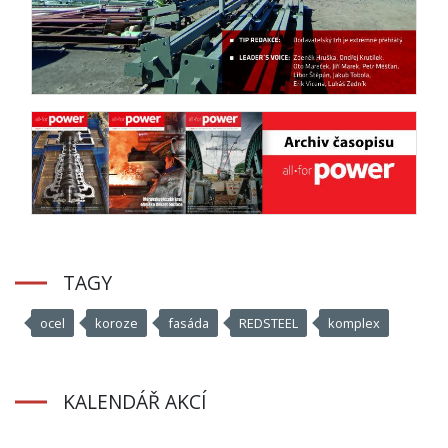
TAGY
ocel
koroze
fasáda
REDSTEEL
komplex
KALENDÁŘ AKCÍ