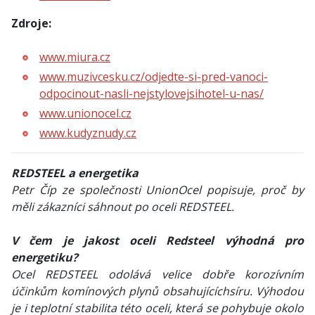
Zdroje:
www.miura.cz
www.muzivcesku.cz/odjedte-si-pred-vanoci-
odpocinout-nasli-nejstylovejsihotel-u-nas/
www.unionocel.cz
www.kudyznudy.cz
REDSTEEL a energetika
Petr Číp ze společnosti UnionOcel popisuje, proč by
měli zákazníci sáhnout po oceli REDSTEEL.
V čem je jakost oceli Redsteel výhodná pro
energetiku?
Ocel REDSTEEL odolává velice dobře korozívním
účinkům komínových plynů obsahujícíchsíru. Výhodou
je i teplotní stabilita této oceli, která se pohybuje okolo