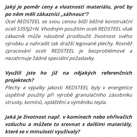
Jaký je poměr ceny a vlastností materiálu, proč by
po něm měli zákazníci „sáhnout“?
Ocel REDSTEEL se svou cenou blíží běžné konstrukční
oceli S355J2+N. Vhodným použitím oceli REDSTEEL však
zákazník může násobně prodloužit životnost svého
výrobku a nahradit tak dražší legované plechy. Rovněž
zpracování oceli REDSTEEL je bezproblémové a
nezahrnuje žádné speciální požadavky.
Využili jste ho již na nějakých referenčních
projektech?
Plechy a výpalky jakosti REDSTEEL byly v energetice
úspěšně použity při výrobě granulačního zásobníku
strusky, komínů, opláštění a výměníku tepla.
Jaká je životnost např. v komínech nebo ohřívačích
vzduchu a můžete to srovnat s dalšími materiály,
které se v minulosti využívaly?