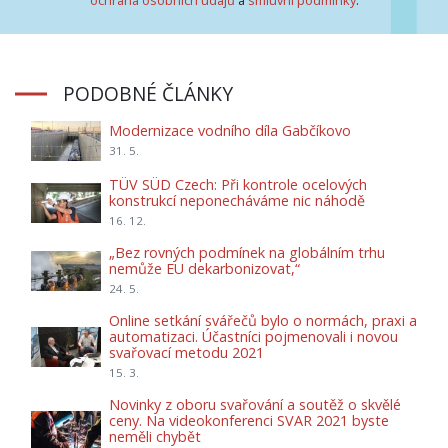
ochrana osobních údajů
a
smluvní podmínky
.
PODOBNÉ ČLÁNKY
Modernizace vodního díla Gabčíkovo
31. 5.
TÜV SÜD Czech: Při kontrole ocelových
konstrukcí neponecháváme nic náhodě
16. 12.
„Bez rovných podmínek na globálním trhu
nemůže EU dekarbonizovat,“
24. 5.
Online setkání svářečů bylo o normách, praxi a
automatizaci. Účastníci pojmenovali i novou
svařovací metodu 2021
15. 3.
Novinky z oboru svařování a soutěž o skvělé
ceny. Na videokonferenci SVAR 2021 byste
neměli chybět