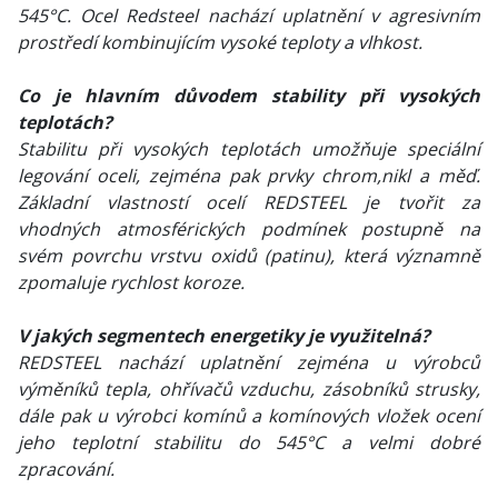
545°C. Ocel Redsteel nachází uplatnění v agresivním
prostředí kombinujícím vysoké teploty a vlhkost.
Co je hlavním důvodem stability při vysokých
teplotách?
Stabilitu při vysokých teplotách umožňuje speciální
legování oceli, zejména pak prvky chrom,nikl a měď.
Základní vlastností ocelí REDSTEEL je tvořit za
vhodných atmosférických podmínek postupně na
svém povrchu vrstvu oxidů (patinu), která významně
zpomaluje rychlost koroze.
V jakých segmentech energetiky je využitelná?
REDSTEEL nachází uplatnění zejména u výrobců
výměníků tepla, ohřívačů vzduchu, zásobníků strusky,
dále pak u výrobci komínů a komínových vložek ocení
jeho teplotní stabilitu do 545°C a velmi dobré
zpracování.