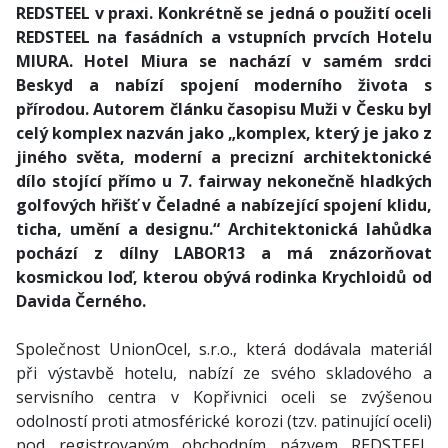
REDSTEEL v praxi. Konkrétně se jedná o použití oceli
REDSTEEL na fasádních a vstupních prvcích Hotelu
MIURA. Hotel Miura se nachází v samém srdci
Beskyd a nabízí spojení moderního života s
přírodou. Autorem článku časopisu Muži v Česku byl
celý komplex nazván jako „komplex, který je jako z
jiného světa, moderní a precizní architektonické
dílo stojící přímo u 7. fairway nekonečně hladkých
golfových hřišť v Čeladné a nabízející spojení klidu,
ticha, umění a designu.“ Architektonická lahůdka
pochází z dílny LABOR13 a má znázorňovat
kosmickou loď, kterou obývá rodinka Krychloidů od
Davida Černého.
Společnost UnionOcel, s.r.o., která dodávala materiál
při výstavbě hotelu, nabízí ze svého skladového a
servisního centra v Kopřivnici oceli se zvýšenou
odolností proti atmosférické korozi (tzv. patinující oceli)
pod registrovaným obchodním názvem REDSTEEL.