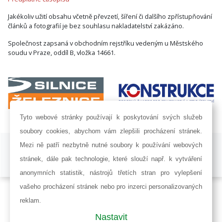
Jakékoliv užití obsahu včetně převzetí, šíření či dalšího zpřístupňování
článků a fotografií je bez souhlasu nakladatelství zakázáno.
Společnost zapsaná v obchodním rejstříku vedeným u Městského
soudu v Praze, oddíl B, vložka 14661.
Tyto webové stránky používají k poskytování svých služeb
soubory cookies, abychom vám zlepšili procházení stránek.
ISSN 1802-8535 © 2009 - 2026 AF POWER agency a.s. |
Nastavení
Mezi ně patří nezbytně nutné soubory k používání webových
cookies
stránek, dále pak technologie, které slouží např. k vytváření
Developed by:
Railsformers s.r.o.
anonymních statistik, nástrojů třetích stran pro vylepšení
vašeho procházení stránek nebo pro inzerci personalizovaných
reklam.
Nastavit