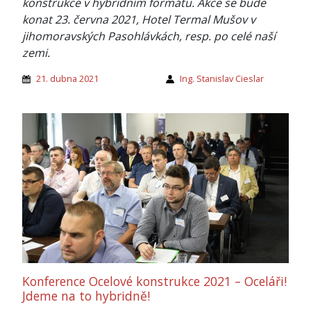
konstrukce v hybridním formátu. Akce se bude
konat 23. června 2021, Hotel Termal Mušov v
jihomoravských Pasohlávkách, resp. po celé naší
zemi.
21. dubna 2021
Ing. Stanislav Cieslar
Konference Ocelové konstrukce 2021 – Oceláři!
Jdeme na to hybridně!