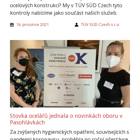
ocelových konstrukcí? My v TÜV SÜD Czech tyto
kontroly nabízíme jako součást našich služeb.
16. prosince 2021
TÜV SÜD Czech s.r.o.
Stovka ocelářů jednala o novinkách oboru v
Pasohlávkách
Za zvýšených hygienických opatření, souvisejících s
pandemii koronaviru, proběhla po roční přestávce