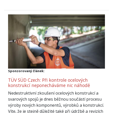
Sponzorovaný článek:
TÜV SÜD Czech: Při kontrole ocelových
konstrukcí neponecháváme nic náhodě
Nedestruktivní zkoušení ocelových konstrukcí a
svarových spojů je dnes běžnou součástí procesu
výroby nových komponentů, výrobků a konstrukcí.
Víte, že je stejně důležité také při údržbě a revizích