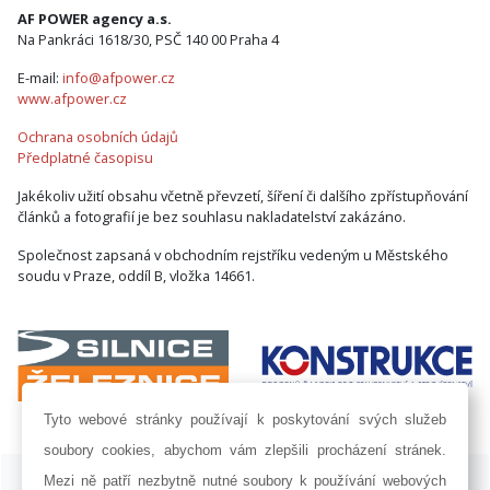
AF POWER agency a.s.
Na Pankráci 1618/30, PSČ 140 00 Praha 4
E-mail:
info@afpower.cz
www.afpower.cz
Ochrana osobních údajů
Předplatné časopisu
Jakékoliv užití obsahu včetně převzetí, šíření či dalšího zpřístupňování
článků a fotografií je bez souhlasu nakladatelství zakázáno.
Společnost zapsaná v obchodním rejstříku vedeným u Městského
soudu v Praze, oddíl B, vložka 14661.
Tyto webové stránky používají k poskytování svých služeb
soubory cookies, abychom vám zlepšili procházení stránek.
ISSN 1802-8535 © 2009 - 2026 AF POWER agency a.s. |
Nastavení
Mezi ně patří nezbytně nutné soubory k používání webových