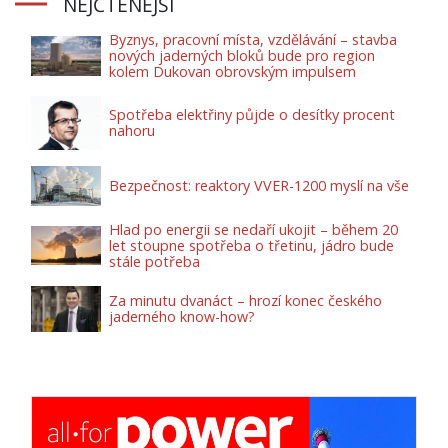
NEJČTENĚJŠÍ
Byznys, pracovní místa, vzdělávání – stavba
nových jaderných bloků bude pro region
kolem Dukovan obrovským impulsem
Spotřeba elektřiny půjde o desítky procent
nahoru
Bezpečnost: reaktory VVER-1200 myslí na vše
Hlad po energii se nedaří ukojit – během 20
let stoupne spotřeba o třetinu, jádro bude
stále potřeba
Za minutu dvanáct – hrozí konec českého
jaderného know-how?