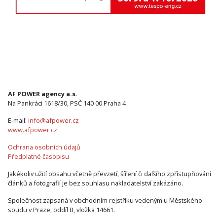
AF POWER agency a.s.
Na Pankráci 1618/30, PSČ 140 00 Praha 4
E-mail:
info@afpower.cz
www.afpower.cz
Ochrana osobních údajů
Předplatné časopisu
Jakékoliv užití obsahu včetně převzetí, šíření či dalšího zpřístupňování
článků a fotografií je bez souhlasu nakladatelství zakázáno.
Společnost zapsaná v obchodním rejstříku vedeným u Městského
soudu v Praze, oddíl B, vložka 14661.