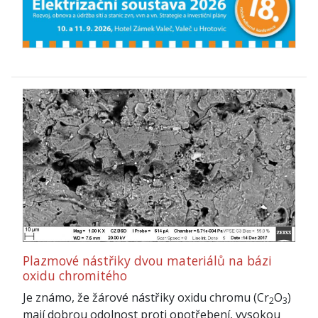
Plazmové nástřiky dvou materiálů na bázi
oxidu chromitého
Je známo, že žárové nástřiky oxidu chromu (Cr
O
)
2
3
mají dobrou odolnost proti opotřebení, vysokou