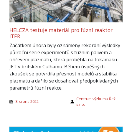
HELCZA testuje materiál pro fúzní reaktor
ITER
Začátkem února byly oznámeny rekordní výsledky
půlroční série experimentů s fúzním palivem a
ohřevem plazmatu, která proběhla na tokamaku
JET v britském Culhamu. Během úspěšných
zkoušek se potvrdila přesnost modelů a stabilita
plazmatu a dařilo se dosahovat předpokládaných
parametrů fúzní reakce.
Centrum výzkumu Řež
8. srpna 2022
s.r.o.