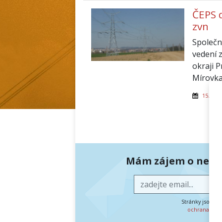
ČEPS 
zvn
Společn
vedení 
okraji 
Mírovka
15. říjn
Mám zájem o newsl
Stránky jsou c
ochrana oso