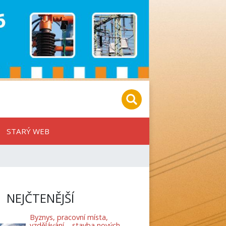
STARÝ WEB
NEJČTENĚJŠÍ
Byznys, pracovní místa,
vzdělávání – stavba nových