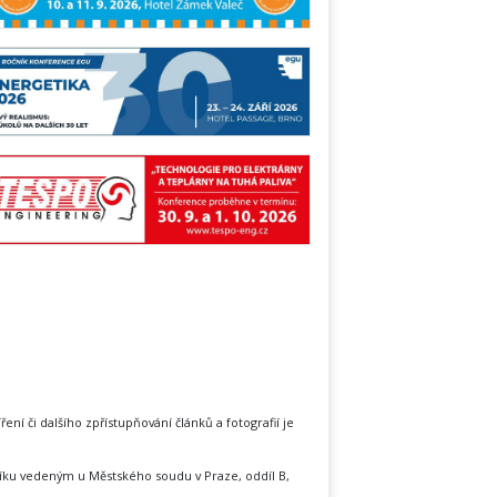
íření či dalšího zpřístupňování článků a fotografií je
íku vedeným u Městského soudu v Praze, oddíl B,