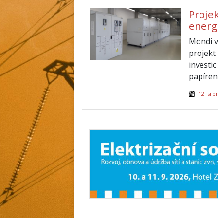
Projek
energ
Mondi v 
projekt 
investi
papíren
12. srp