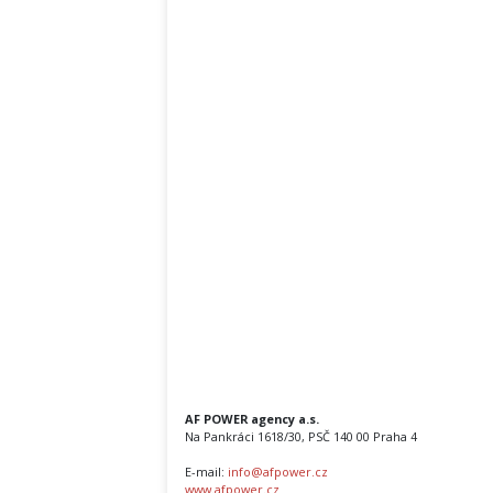
AF POWER agency a.s.
Na Pankráci 1618/30, PSČ 140 00 Praha 4
E-mail:
info@afpower.cz
www.afpower.cz