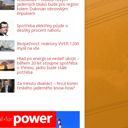
jaderných bloků bude pro region
kolem Dukovan obrovským
impulsem
Spotřeba elektřiny půjde o
desítky procent nahoru
Bezpečnost: reaktory VVER-1200
myslí na vše
Hlad po energii se nedaří ukojit –
během 20 let stoupne spotřeba
o třetinu, jádro bude stále
potřeba
Za minutu dvanáct – hrozí konec
českého jaderného know-how?