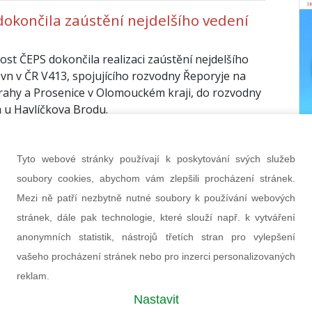
dokončila zaústění nejdelšího vedení
ost ČEPS dokončila realizaci zaústění nejdelšího
zvn v ČR V413, spojujícího rozvodny Řeporyje na
Prahy a Prosenice v Olomouckém kraji, do rozvodny
 u Havlíčkova Brodu.
a 2019
(red)
Tyto webové stránky používají k poskytování svých služeb
soubory cookies, abychom vám zlepšili procházení stránek.
Mezi ně patří nezbytně nutné soubory k používání webových
stránek, dále pak technologie, které slouží např. k vytváření
etter časopisu All for Power
anonymních statistik, nástrojů třetích stran pro vylepšení
vašeho procházení stránek nebo pro inzerci personalizovaných
PŘIHLÁSIT
reklam.
hráněny službou Google reCAPTCHA
bních údajů
a
smluvní podmínky
.
Nastavit