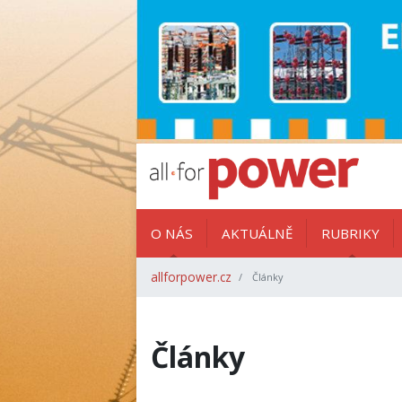
O NÁS
AKTUÁLNĚ
RUBRIKY
allforpower.cz
Články
Články