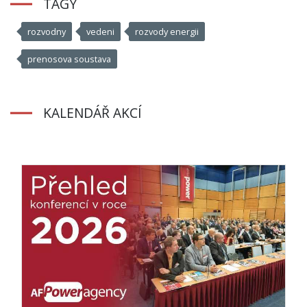
TAGY
rozvodny
vedeni
rozvody energii
prenosova soustava
KALENDÁŘ AKCÍ