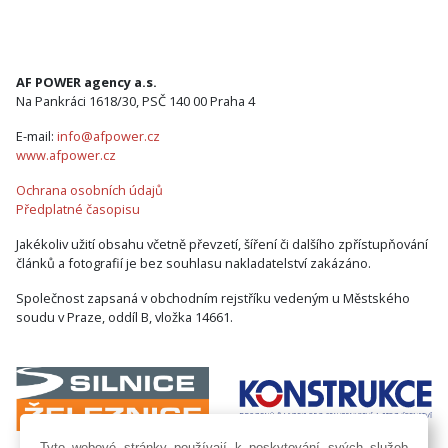
AF POWER agency a.s.
Na Pankráci 1618/30, PSČ 140 00 Praha 4
E-mail:
info@afpower.cz
www.afpower.cz
Ochrana osobních údajů
Předplatné časopisu
Jakékoliv užití obsahu včetně převzetí, šíření či dalšího zpřístupňování
článků a fotografií je bez souhlasu nakladatelství zakázáno.
Společnost zapsaná v obchodním rejstříku vedeným u Městského
soudu v Praze, oddíl B, vložka 14661.
Tyto webové stránky používají k poskytování svých služeb