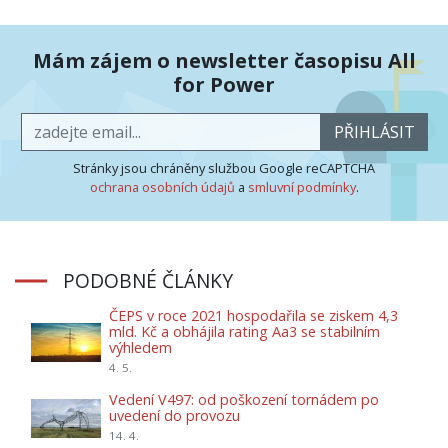
Mám zájem o newsletter časopisu All
for Power
PŘIHLÁSIT
Stránky jsou chráněny službou Google reCAPTCHA
ochrana osobních údajů
a
smluvní podmínky
.
PODOBNÉ ČLÁNKY
ČEPS v roce 2021 hospodařila se ziskem 4,3
mld. Kč a obhájila rating Aa3 se stabilním
výhledem
4. 5.
Vedení V497: od poškození tornádem po
uvedení do provozu
14. 4.