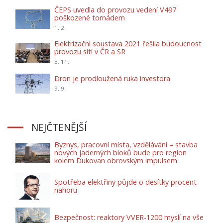
ČEPS uvedla do provozu vedení V497
poškozené tornádem
1. 2.
Elektrizační soustava 2021 řešila budoucnost
provozu sítí v ČR a SR
3. 11.
Dron je prodloužená ruka investora
9. 9.
NEJČTENĚJŠÍ
Byznys, pracovní místa, vzdělávání – stavba
nových jaderných bloků bude pro region
kolem Dukovan obrovským impulsem
Spotřeba elektřiny půjde o desítky procent
nahoru
Bezpečnost: reaktory VVER-1200 myslí na vše