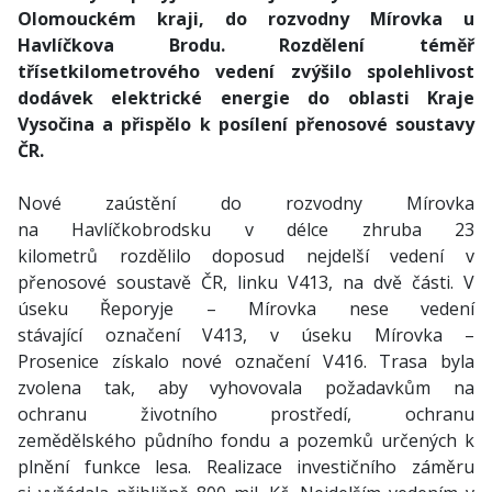
Olomouckém kraji, do rozvodny Mírovka u
Havlíčkova Brodu. Rozdělení téměř
třísetkilometrového vedení zvýšilo spolehlivost
dodávek elektrické energie do oblasti Kraje
Vysočina a přispělo k posílení přenosové soustavy
ČR.
Nové zaústění do rozvodny Mírovka
na Havlíčkobrodsku v délce zhruba 23
kilometrů rozdělilo doposud nejdelší vedení v
přenosové soustavě ČR, linku V413, na dvě části. V
úseku Řeporyje – Mírovka nese vedení
stávající označení V413, v úseku Mírovka –
Prosenice získalo nové označení V416. Trasa byla
zvolena tak, aby vyhovovala požadavkům na
ochranu životního prostředí, ochranu
zemědělského půdního fondu a pozemků určených k
plnění funkce lesa. Realizace investičního záměru