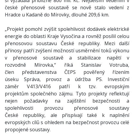
si vyžádala přibližně 800 mil. Kč. Nejdelším vedením v
české přenosové soustavě se nově stalo vedení z
Hradce u Kadaně do Mírovky, dlouhé 209,6 km.
„Projekt pomohl zvýšit spolehlivost dodávek elektrické
energie do oblasti Kraje Vysočina a rovněž posílil celou
přenosovou soustavu České republiky. Mezi další
přínosy patří zvýšení možností usměrnění toků výkonu
v přenosové soustavě a stabilizace napětí v
rozvodně Mírovka,“ říká Stanislav Votruba,
člen představenstva ČEPS pověřený řízením
úseku Správa, provoz a údržba PS. Investiční
záměr V413/V416 patří k tzv. evropským
projektům společného zájmu. Tyto projekty reflektují
nejen požadavky na zajištění bezpečnosti a
spolehlivosti provozu přenosové soustavy
České republiky, ale přispívají také k naplnění
evropských cílů s ohledem na bezpečnost provozu celé
propojené soustavy.