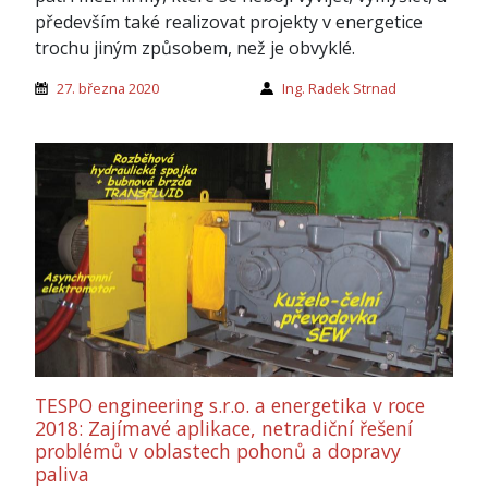
především také realizovat projekty v energetice
trochu jiným způsobem, než je obvyklé.
27. března 2020
Ing. Radek Strnad
TESPO engineering s.r.o. a energetika v roce
2018: Zajímavé aplikace, netradiční řešení
problémů v oblastech pohonů a dopravy
paliva