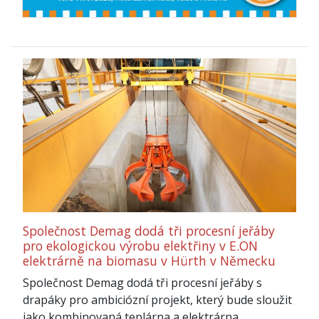
Společnost Demag dodá tři procesní jeřáby
pro ekologickou výrobu elektřiny v E.ON
elektrárně na biomasu v Hürth v Německu
Společnost Demag dodá tři procesní jeřáby s
drapáky pro ambiciózní projekt, který bude sloužit
jako kombinovaná teplárna a elektrárna.