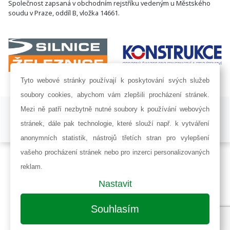
Společnost zapsaná v obchodním rejstříku vedeným u Městského
soudu v Praze, oddíl B, vložka 14661.
Tyto webové stránky používají k poskytování svých služeb
soubory cookies, abychom vám zlepšili procházení stránek.
ISSN 1802-8535 © 2009 - 2026 AF POWER agency a.s. |
Nastavení
Mezi ně patří nezbytně nutné soubory k používání webových
cookies
stránek, dále pak technologie, které slouží např. k vytváření
Developed by:
Railsformers s.r.o.
anonymních statistik, nástrojů třetích stran pro vylepšení
vašeho procházení stránek nebo pro inzerci personalizovaných
reklam.
Nastavit
Souhlasím