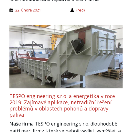
22. února 2021
(red)
TESPO engineering s.r.o. a energetika v roce
2019: Zajímavé aplikace, netradiční řešení
problémů v oblastech pohonů a dopravy
paliva
Naše firma TESPO engineering s.r.o. dlouhodobě
patří mezi firmy, které se nebojí vyvíjet, vymýšlet, a