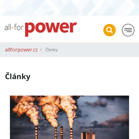
allforpower.cz
Články
Články