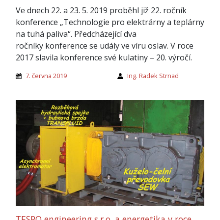
Ve dnech 22. a 23. 5. 2019 proběhl již 22. ročník
konference „Technologie pro elektrárny a teplárny
na tuhá paliva“. Předcházející dva
ročníky konference se udály ve víru oslav. V roce
2017 slavila konference své kulatiny – 20. výročí.
7. června 2019
Ing. Radek Strnad
TESPO engineering s.r.o. a energetika v roce