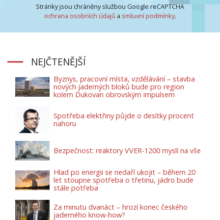
Stránky jsou chráněny službou Google reCAPTCHA
ochrana osobních údajů
a
smluvní podmínky
.
NEJČTENĚJŠÍ
Byznys, pracovní místa, vzdělávání – stavba
nových jaderných bloků bude pro region
kolem Dukovan obrovským impulsem
Spotřeba elektřiny půjde o desítky procent
nahoru
Bezpečnost: reaktory VVER-1200 myslí na vše
Hlad po energii se nedaří ukojit – během 20
let stoupne spotřeba o třetinu, jádro bude
stále potřeba
Za minutu dvanáct – hrozí konec českého
jaderného know-how?