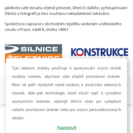
Jakékoliv užití obsahu včetně převzetí, šíření či dalšího zpřístupňování
článků a fotografií je bez souhlasu nakladatelství zakázáno.
Společnost zapsaná v obchodním rejstříku vedeným u Městského
soudu v Praze, oddíl B, vložka 14661.
Tyto webové stránky používají k poskytování svých služeb
soubory cookies, abychom vám zlepšili procházení stránek.
ISSN 1802-8535 © 2009 - 2026 AF POWER agency a.s. |
Nastavení
Mezi ně patří nezbytně nutné soubory k používání webových
cookies
stránek, dále pak technologie, které slouží např. k vytváření
Developed by:
Railsformers s.r.o.
anonymních statistik, nástrojů třetích stran pro vylepšení
vašeho procházení stránek nebo pro inzerci personalizovaných
reklam.
Nastavit