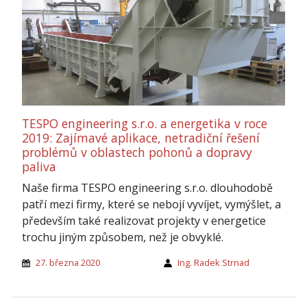
TESPO engineering s.r.o. a energetika v roce
2019: Zajímavé aplikace, netradiční řešení
problémů v oblastech pohonů a dopravy
paliva
Naše firma TESPO engineering s.r.o. dlouhodobě
patří mezi firmy, které se nebojí vyvíjet, vymýšlet, a
především také realizovat projekty v energetice
trochu jiným způsobem, než je obvyklé.
27. března 2020
Ing. Radek Strnad