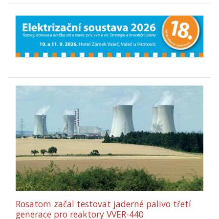
Rosatom začal testovat jaderné palivo třetí
generace pro reaktory VVER-440