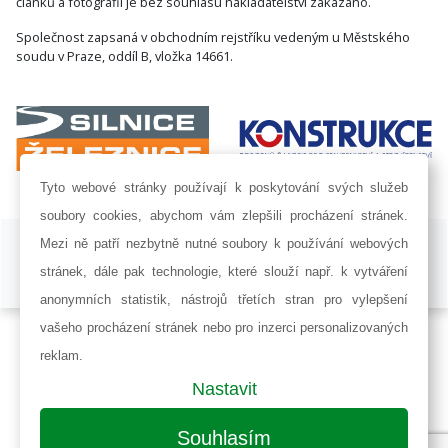
článků a fotografií je bez souhlasu nakladatelství zakázáno.
Společnost zapsaná v obchodním rejstříku vedeným u Městského
soudu v Praze, oddíl B, vložka 14661.
Tyto webové stránky používají k poskytování svých služeb
soubory cookies, abychom vám zlepšili procházení stránek.
ISSN 1802-8535 © 2009 - 2026 AF POWER agency a.s. |
Nastavení
Mezi ně patří nezbytně nutné soubory k používání webových
cookies
stránek, dále pak technologie, které slouží např. k vytváření
Developed by:
Railsformers s.r.o.
anonymních statistik, nástrojů třetích stran pro vylepšení
vašeho procházení stránek nebo pro inzerci personalizovaných
reklam.
Nastavit
Souhlasím