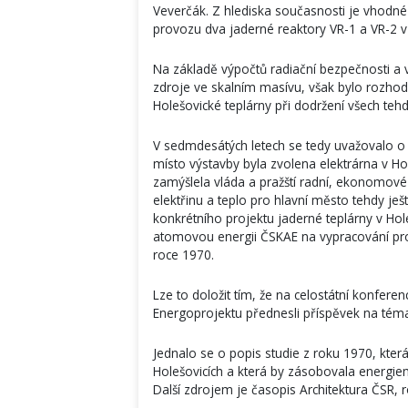
Veverčák. Z hlediska současnosti je vhodné u
provozu dva jaderné reaktory VR-1 a VR-2 v 
Na základě výpočtů radiační bezpečnosti a 
zdroje ve skalním masívu, však bylo rozhod
Holešovické teplárny při dodržení všech teh
V sedmdesátých letech se tedy uvažovalo o 
místo výstavby byla zvolena elektrárna v Hol
zamýšlela vláda a pražští radní, ekonomové a
elektřinu a teplo pro hlavní město tehdy je
konkrétního projektu jaderné teplárny v Ho
atomovou energii ČSKAE na vypracování pr
roce 1970.
Lze to doložit tím, že na celostátní konfere
Energoprojektu přednesli příspěvek na téma 
Jednalo se o popis studie z roku 1970, kter
Holešovicích a která by zásobovala energiem
Další zdrojem je časopis Architektura ČSR, ro