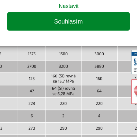
s blokem VVER-1000.
Nastavit
Souhlasím