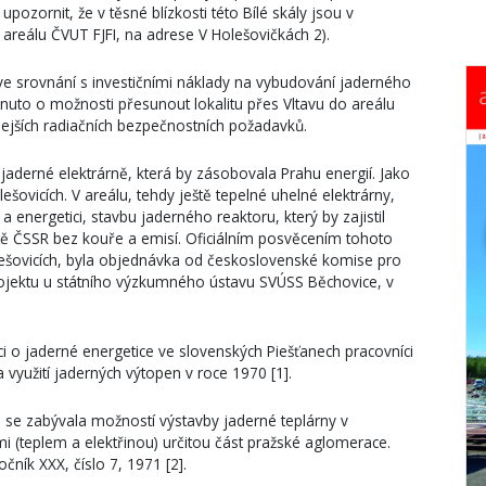
pozornit, že v těsné blízkosti této Bílé skály jsou v
areálu ČVUT FJFI, na adrese V Holešovičkách 2).
ve srovnání s investičními náklady na vybudování jaderného
nuto o možnosti přesunout lokalitu přes Vltavu do areálu
dejších radiačních bezpečnostních požadavků.
jaderné elektrárně, která by zásobovala Prahu energií. Jako
ešovicích. V areálu, tehdy ještě tepelné uhelné elektrárny,
 energetici, stavbu jaderného reaktoru, který by zajistil
ště ČSSR bez kouře a emisí. Oficiálním posvěcením tohoto
lešovicích, byla objednávka od československé komise pro
ojektu u státního výzkumného ústavu SVÚSS Běchovice, v
nci o jaderné energetice ve slovenských Piešťanech pracovníci
využití jaderných výtopen v roce 1970 [1].
á se zabývala možností výstavby jaderné teplárny v
i (teplem a elektřinou) určitou část pražské aglomerace.
čník XXX, číslo 7, 1971 [2].