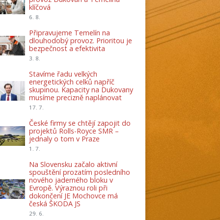
klíčová
6. 8.
Připravujeme Temelín na
dlouhodobý provoz. Prioritou je
bezpečnost a efektivita
3. 8.
Stavíme řadu velkých
energetických celků napříč
skupinou. Kapacity na Dukovany
musíme precizně naplánovat
17. 7.
České firmy se chtějí zapojit do
projektů Rolls-Royce SMR –
jednaly o tom v Praze
1. 7.
Na Slovensku začalo aktivní
spouštění prozatím posledního
nového jaderného bloku v
Evropě. Výraznou roli při
dokončení JE Mochovce má
česká ŠKODA JS
29. 6.