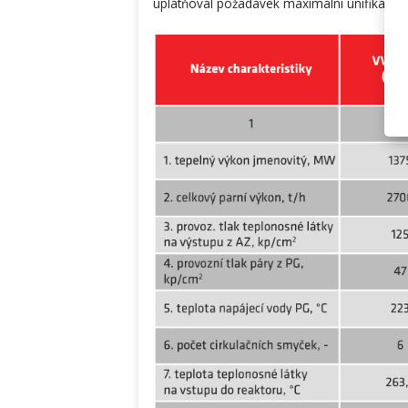
uplatňoval požadavek maximální unifikace 