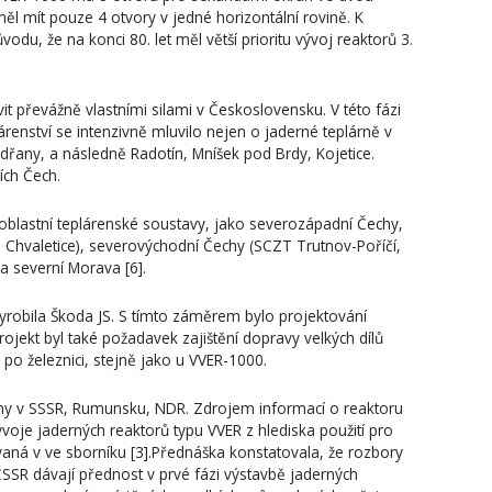
ěl mít pouze 4 otvory v jedné horizontální rovině. K
odu, že na konci 80. let měl větší prioritu vývoj reaktorů 3.
t převážně vlastními silami v Československu. V této fázi
árenství se intenzivně mluvilo nejen o jaderné teplárně v
odřany, a následně Radotín, Mníšek pod Brdy, Kojetice.
ích Čech.
oblastní teplárenské soustavy, jako severozápadní Čechy,
 Chvaletice), severovýchodní Čechy (SCZT Trutnov-Poříčí,
a severní Morava [6].
vyrobila Škoda JS. S tímto záměrem bylo projektování
jekt byl také požadavek zajištění dopravy velkých dílů
 po železnici, stejně jako u VVER-1000.
ány v SSSR, Rumunsku, NDR. Zdrojem informací o reaktoru
oje jaderných reaktorů typu VVER z hlediska použití pro
aná v ve sborníku [3].Přednáška konstatovala, že rozbory
SR dávají přednost v prvé fázi výstavbě jaderných