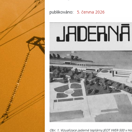
publikováno:
5. června 2026
Obr. 1. Vizualizace jaderné teplárny JEOT VVER-500 v H