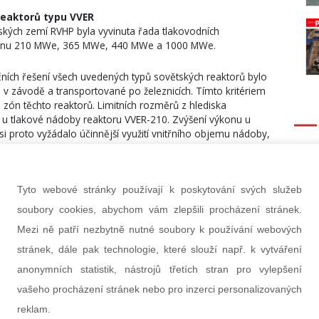
reaktorů typu VVER
ských zemí RVHP byla vyvinuta řada tlakovodních
ýkonu 210 MWe, 365 MWe, 440 MWe a 1000 MWe.
čních řešení všech uvedených typů sovětských reaktorů bylo
 v závodě a transportované po železnicích. Tímto kritériem
 zón těchto reaktorů. Limitních rozměrů z hlediska
iž u tlakové nádoby reaktoru VVER-210. Zvýšení výkonu u
si proto vyžádalo účinnější využití vnitřního objemu nádoby,
, zdokonalení konstrukce a výroby všech komponent reaktoru
ik aktivní zóny. Vývoj reaktorů VVER je tedy charakterizován
í zóny. Naproti tomu konstrukce reaktoru VVER-1000
Tyto webové stránky používají k poskytování svých služeb
soubory cookies, abychom vám zlepšili procházení stránek.
e dosáhlo zejména dalším podstatným zvýšením
Mezi ně patří nezbytně nutné soubory k používání webových
ty výkonu aktivní zóny, lepším prostorovým vyrovnáním
stránek, dále pak technologie, které slouží např. k vytváření
měn, zejména palivové kazety, regulačních orgánů a jejich
kticky stejně jako reaktor VVER-1000, neboť je z něho
anonymních statistik, nástrojů třetích stran pro vylepšení
dílů (palivový článek, řídicí tyče a jejich pohon, díly TN
vašeho procházení stránek nebo pro inzerci personalizovaných
na oprávněným předpokladem, že se jejich realizace
VER-500 měl být dvousmyčkový a při jeho projektování se
reklam.