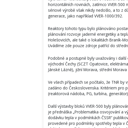
horizontálních rovinách, zatímco VVER-500 m
sériové výrobě však nikdy nedošlo, a to z dův
generace, jako například VVER-1000/392.
Reaktory tohoto typu bylo plánováno postavi
plánování rozvoje jaderné energetiky a tepl
Holešovicích, ale také o lokalitách Braník-M
Uvádíme zde pouze zdroje patřící do středn
Podobně a postupně byly uvažovány i další 
východní Čechy (SCZT Opatovice, elektrárna
Jánské Lázně), jižní Morava, střední Morava 
Ve všech případech se počítalo, že TNR by 
zadáno do Československa. Kritériem pro pro
(reaktorová nádoba, PG, turbína, generátor)
Další výstavby bloků VVER-500 byly plánov
je přednáška „Problematika osvojování a výv
dodávku tepla v podmínkách ČSSR“ publikov
provedené pro podmínky spotřeby tepla v ČS