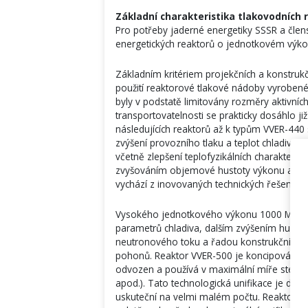
Základní charakteristika tlakovodních 
Pro potřeby jaderné energetiky SSSR a člen
energetických reaktorů o jednotkovém v
Základním kritériem projekčních a konstruk
použití reaktorové tlakové nádoby vyrobené
byly v podstatě limitovány rozměry aktivních
transportovatelnosti se prakticky dosáhlo j
následujících reaktorů až k typům VVER-440 
zvýšení provozního tlaku a teplot chladivá
včetně zlepšení teplofyzikálních charakterist
zvyšováním objemové hustoty výkonu aktivn
vychází z inovovaných technických řešení.
Vysokého jednotkového výkonu 1000 MW s
parametrů chladiva, dalším zvýšením husto
neutronového toku a řadou konstrukčních z
pohonů. Reaktor VVER-500 je koncipován pra
odvozen a používá v maximální míře stejných 
apod.). Tato technologická unifikace je dá
uskuteční na velmi malém počtu. Reaktor V