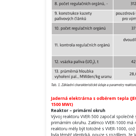
Jaderná elektrárna s odběrem tepla (J
1500 MWt)
Reaktor – primární okruh
Vývoj reaktoru VVER-500 započal společně s
primárním okruhu. Zatímco VVER-1000 má 4
reaktoru měly být totožné s VVER-1000, což
byla téměř identická, pouze s rozdílem, že