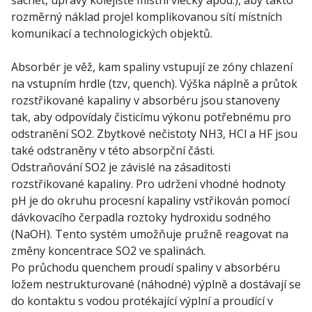
šachet, úpravy kolejiště místní vlečky apod.), aby takto
rozměrný náklad projel komplikovanou sítí místních
komunikací a technologických objektů.
Absorbér je věž, kam spaliny vstupují ze zóny chlazení
na vstupním hrdle (tzv, quench). Výška náplně a průtok
rozstřikované kapaliny v absorbéru jsou stanoveny
tak, aby odpovídaly čisticímu výkonu potřebnému pro
odstranění SO2. Zbytkové nečistoty NH3, HCl a HF jsou
také odstraněny v této absorpční části.
Odstraňování SO2 je závislé na zásaditosti
rozstřikované kapaliny. Pro udržení vhodné hodnoty
pH je do okruhu procesní kapaliny vstřikován pomocí
dávkovacího čerpadla roztoky hydroxidu sodného
(NaOH). Tento systém umožňuje pružně reagovat na
změny koncentrace SO2 ve spalinách.
Po průchodu quenchem proudí spaliny v absorbéru
ložem nestrukturované (náhodné) výplně a dostávají se
do kontaktu s vodou protékající výplní a proudící v