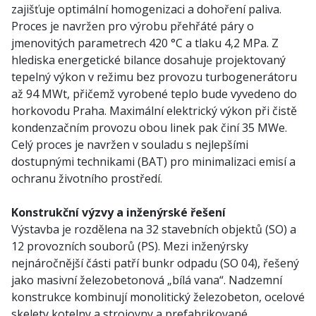
zajišťuje optimální homogenizaci a dohoření paliva.
Proces je navržen pro výrobu přehřáté páry o
jmenovitých parametrech 420 °C a tlaku 4,2 MPa. Z
hlediska energetické bilance dosahuje projektovaný
tepelný výkon v režimu bez provozu turbogenerátoru
až 94 MWt, přičemž vyrobené teplo bude vyvedeno do
horkovodu Praha. Maximální elektrický výkon při čistě
kondenzačním provozu obou linek pak činí 35 MWe.
Celý proces je navržen v souladu s nejlepšími
dostupnými technikami (BAT) pro minimalizaci emisí a
ochranu životního prostředí.
Konstrukční výzvy a inženýrské řešení
Výstavba je rozdělena na 32 stavebních objektů (SO) a
12 provozních souborů (PS). Mezi inženýrsky
nejnáročnější části patří bunkr odpadu (SO 04), řešený
jako masivní železobetonová „bílá vana“. Nadzemní
konstrukce kombinují monolitický železobeton, ocelové
skelety kotelny a strojovny a prefabrikované