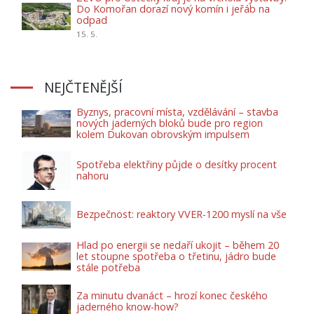
Do Komořan dorazí nový komín i jeřáb na
odpad
15. 5.
NEJČTENĚJŠÍ
Byznys, pracovní místa, vzdělávání – stavba
nových jaderných bloků bude pro region
kolem Dukovan obrovským impulsem
Spotřeba elektřiny půjde o desítky procent
nahoru
Bezpečnost: reaktory VVER-1200 myslí na vše
Hlad po energii se nedaří ukojit – během 20
let stoupne spotřeba o třetinu, jádro bude
stále potřeba
Za minutu dvanáct – hrozí konec českého
jaderného know-how?