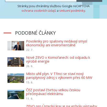
Stránky jsou chráněny službou Google reCAPTCHA
ochrana osobních údajů
a
smluvní podmínky
.
PODOBNÉ ČLÁNKY
Povolenky pro spalovny nedávají smysl
ekonomicky ani enviromentálně
22. 7.
Nové ZEVO v Komořanech: od odpadu k
výrobě energie
26. 6.
Místo uhlí plyn. V Třinci se staví nový
paroplynový zdroj s výkonem přes 60 MW
15. 6.
ČEZ postaví čtvrtou velkou českou
přečerpávací elektrárnu
11. 6.
ZEVO pro Ústecký kraj je na vrcholu výstavby.