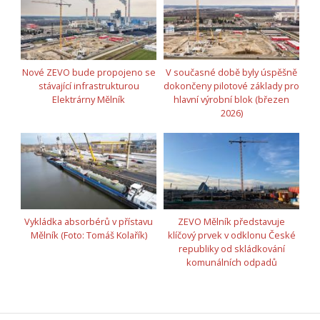
Nové ZEVO bude propojeno se
V současné době byly úspěšně
stávající infrastrukturou
dokončeny pilotové zákla­dy pro
Elektrárny Mělník
hlavní výrobní blok (březen
2026)
Vykládka absorbérů v přístavu
ZEVO Mělník představuje
Mělník (Foto: Tomáš Kolařík)
klíčový prvek v odklonu České
republiky od skládkování
komunálních odpadů