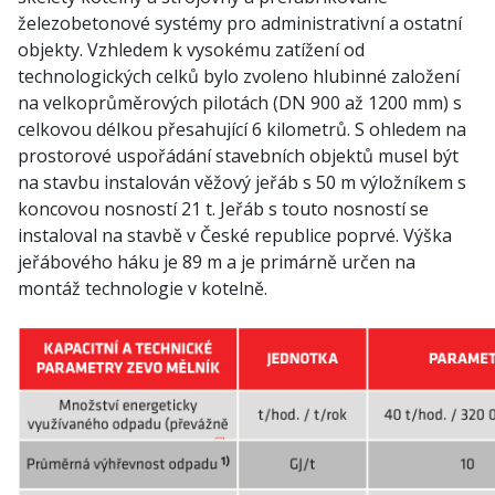
železobetonové systémy pro administrativní a ostatní
objekty. Vzhledem k vysokému zatížení od
technologických celků bylo zvoleno hlubinné založení
na velkoprůměrových pilotách (DN 900 až 1200 mm) s
celkovou délkou přesahující 6 kilometrů. S ohledem na
prostorové uspořádání stavebních objektů musel být
na stavbu instalován věžový jeřáb s 50 m výložníkem s
koncovou nosností 21 t. Jeřáb s touto nosností se
instaloval na stavbě v České republice poprvé. Výška
jeřábového háku je 89 m a je primárně určen na
montáž technologie v kotelně.