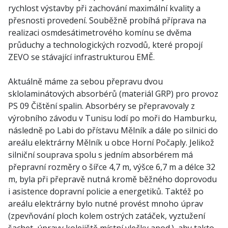
rychlost výstavby při zachování maximální kvality a
přesnosti provedení. Souběžně probíhá příprava na
realizaci osmdesátimetrového komínu se dvěma
průduchy a technologických rozvodů, které propojí
ZEVO se stávající infrastrukturou EMĚ.
Aktuálně máme za sebou přepravu dvou
sklolaminátových absorbérů (materiál GRP) pro provoz
PS 09 Čištění spalin. Absorbéry se přepravovaly z
výrobního závodu v Tunisu lodí po moři do Hamburku,
následně po Labi do přístavu Mělník a dále po silnici do
areálu elektrárny Mělník u obce Horní Počaply. Jelikož
silniční souprava spolu s jedním absorbérem má
přepravní rozměry o šířce 4,7 m, výšce 6,7 m a délce 32
m, byla při přepravě nutná kromě běžného doprovodu
i asistence dopravní policie a energetiků. Taktéž po
areálu elektrárny bylo nutné provést mnoho úprav
(zpevňování ploch kolem ostrých zatáček, vyztužení